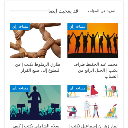
قد يعجبك ايضا
المزيد عن المؤلف
مساحة رأي
مساحة رأي
محمد عبد الحفيظ طراف
طارق الزملوط يكتب | من
يكتب | الجيل الرابع من
التطوع إلى صنع القرار
الشباب
مساحة رأي
مساحة رأي
لمار زهران إسماعيل تكتب |
إسلام الشاملي يكتب | كيف