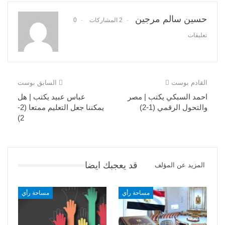
حسين سالم مرجين
2 المشاركات
0
تعليقات
القادم بوست
السابق بوست
احمد السبكي يكتب | مصر
عباس عبيد يكتب | هل
والتحول الرقمي (1-2)
يمكننا جعل التعليم ممتعا (2-
2)
قد يعجبك ايضا
المزيد عن المؤلف
مساحة رأي
مساحة رأي