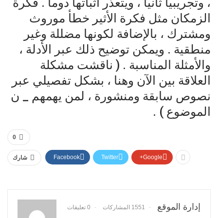
، وتجريبيا ثانيا ، ويتعذر اثباتها دوما . فكرة
الزمكان مثل فكرة الأثير خطأ موروث
ومشترك ، بالإضافة لكونها مضللة وغير
منطقية . ويمكن توضيح ذلك عبر الأدلة ،
والأمثلة المناسبة . ( ناقشت مشكلة
العلاقة بين الآن وهنا ، بشكل تفصيلي عبر
نصوص سابقة ومنشورة ، لمن يهمهم _ ن
الموضوع ) .
0
Facebook
Twitter
Google+
شارك
إدارة الموقع
1551 المشاركات
0 تعليقات