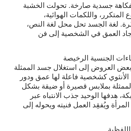
 بفكاهة جسدية صارخة. تحولت الخشبة
المتكرر، واللكمات الهوائية،
مّرة. لغة الجسد تحل محل لغة النص،
يجاد العمق في الشخصية إلى فن
يحاءات الجنسية الرخيصة
عض العروض إلى استغلال جسد الممثلة
د الأنثوي كشخصية فاعلة لها عمق ودور
الممثلة بملابس قصيرة أو ضيقة بشكل
ة، هدفها الوحيد جذب الانتباه عبر
لمرأة ويُفقِد العمل فنيته ويحوله إلى
 اللفظية