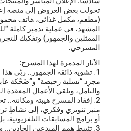
سادساً. الإعلان المباشر والمنتجات
تحولت بعض العروض إلى منصة إعلاني
(مطعم، مكمل غذائي، هاتف محمول) 
المشهد، في عملية تدمير كاملة “لل
الممثلين والجمهور) وتفكيك للتجربة
المسرحي.
الآثار المدمرة لهذا المسرح:
1. تشويه ذائقة الجمهور.. ربّى هذ
مجرد “تسلية رخيصة” و”ضَحْكة عابر
والتأمل، وتلقي الأعمال المعقدة ال
2. إفقاد المسرح هيبته ومكانته.
منبر تنويري وفكري، إلى نشاطٍ تر
أو برامج المسابقات التلفزيونية، بل
3. تثبيط همم المبدعين الجادين.. 