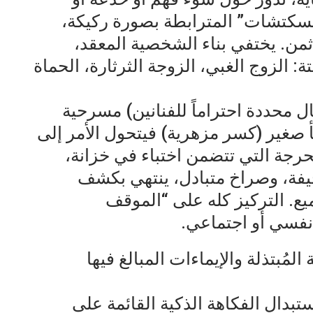
سكتشات” المترابطة بصورة ركيكة،
ثمن. يختفي بناء الشخصية المعقد،
: الزوج الغبي، الزوجة الثرثارة، الحماة
ل محددة احتراماً للفنانين) مسرحية
غير (كسر مزهرية) فيتحول الأمر إلى
رجة التي تتضمن اختباء في خزانة،
يفة، وصراخ متبادل، ينتهي بكشف
. التركيز كله على “الموقف
نفسي أو اجتماعي.
 المُبتذلة والإيماءات المبالغ فيها
بدال الفكاهة الذكية القائمة على