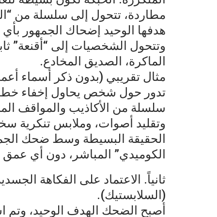
مطاردة، تتحول إلى سلسلة من “ال
هدفها الوحيد إضحاك الجمهور بأي 
وتتحول الشخصيات إلى “أقنعة” ثابتة
الماكرة، الصديق المخادع.
مثال تقريبي (بدون ذكر أسماء أعما
تدور حول شخص يحاول إخفاء خطأ ص
سلسلة من الأكاذيب والمواقف المح
وتقليد أصوات، وملابس تنكرية سخ
الحقيقة البسيطة وسط ضحك الجميع
الكوميدي” المباشر، دون أي عمق 
ثانياً. الاعتماد على الفكاهة الجسدية
(السلابستيك).
أصبح الضحك الهدف الوحيد، وتم است