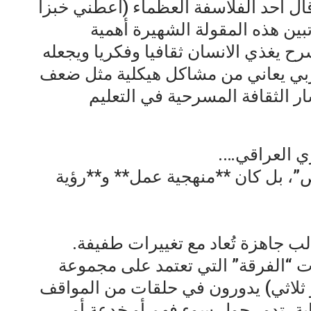
قال احد الفلاسفة العظماء (اعطني خبزاً
بين هذه المقولة الشهيرة أهمية
رح يغذي الانسان ثقافيا وفكريا ويجعله
ربي يعاني من مشاكل هيكلية مثل ضعف
ر الثقافة المسرحية في التعليم
ي العراقي….
”، بل كان **منهجية عمل** و**رؤية
ب جاهزة تُعاد مع تغييرات طفيفة.
ت “الفرقة” التي تعتمد على مجموعة
 أو ثلاثي) يدورون في حلقات من المواقف
ية، تدور حول سوء فهم أو خدعة أو