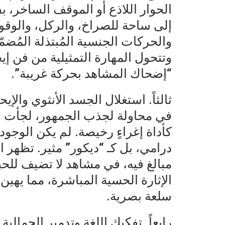
الحوار اللاذع أو الموقف الساخر،
إلى ساحة للصراخ، والركل، والوقوع 
والحركات الجنسية المُبتذلة المُض
وتتحول المهارة التمثيلية من فن إ
“إضحاك المشاهد بحركة غريبة”.
ثالثاً. استغلال الجسد الأنثوي والإ
في محاولة لجذب الجمهور، لجأت ب
كأداة إغراءٍ رخيصة. لم يكن الوجو
درامي، بل كـ “ديكور” مثير. تظهر 
مبالغ فيه، في مشاهد لا تضيف للحبك
الإثارة الحسية المباشرة، مما يهين ا
سلعة بصرية.
رابعاً. تفكيك اللغة وتدمير الجمالية