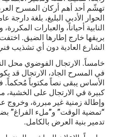
تهشّم أحد أهم أركان المسرح العربي
الحوار الأدبي البليغ، بلغة دارجة ع
النابية أحياناً، والعبارات المكررة،
بريقها خارج إطارها الضيق. اختفت ا
الشارع العادية دون أي تشذيب فني 
خامساً. الارتجال الفوضوي محل ال
في المسرح الجاد، الارتجال قد يكو
الأساس يبقى نصاً مكتوباً مُحكماً. 
كبيرة في الارتجال على الخشبة، م
وإطالة زمنية غير مبررة، وخروج ع
“تمضية الوقت” و”ملء الفراغ” بض
تدمير بنية العرض بالكامل.