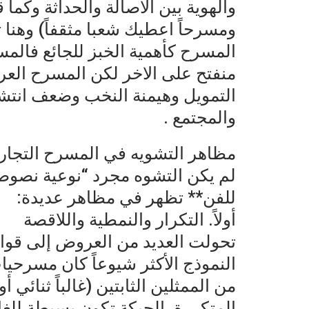
والهوية بين الأصالة والحداثة وكما 
ومسرحاً اعطيك شعبا مثقفاً) وهنا ت
المسرح كأهمية الخبز للجائع فالمس
منفتح على الاخر لكن المسرح الع
التمويل وهيمنة النخب وضعف انتشا
والمجتمع .
مظاهر التشويه في المسرح التجار
لم يكن التشوه مجرد “نوعية نصوص
للفن** تظهر في مظاهر عديدة:
أولاً. التكرار والنمطية واللاقصة
تحولت العديد من العروض إلى قوال
النموذج الأكثر شيوعاً كان مسرحيا
من الممثلين الثابتين (غالباً ثنائي
المتكررة. الحبكة تكون بسيطة للغا