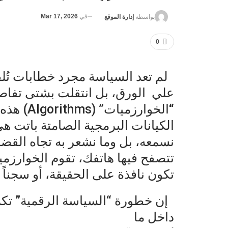
في
Mar 17, 2026
بواسطة
إدارة الموقع
0
لم تعد السياسة مجرد خطابات تُلقى 
علي الورق، بل انتقلت بشتى تفاصي
“الخوارزميات” (Algorithms) هذه
الكيانات البرمجية الصامتة باتت ه
نسمعه، بل وما نشعر به تجاه القضاي
تتصفح فيها هاتفك، تقوم الخوارزم
تكون نافذة على الحقيقة، أو سجناً ض
إن خطورة “السياسة الرقمية” تك
داخل ما