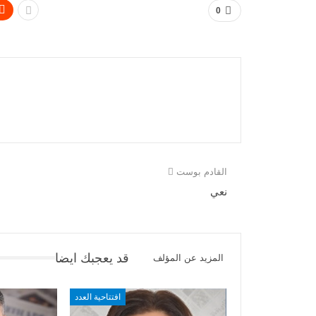
0
القادم بوست
نعي
قد يعجبك ايضا
المزيد عن المؤلف
افتتاحية العدد