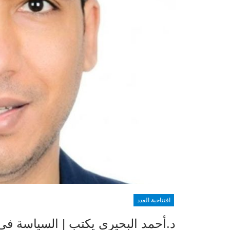
افتتاحية العدد
د.أحمد البحيري يكتب | السياسة ف