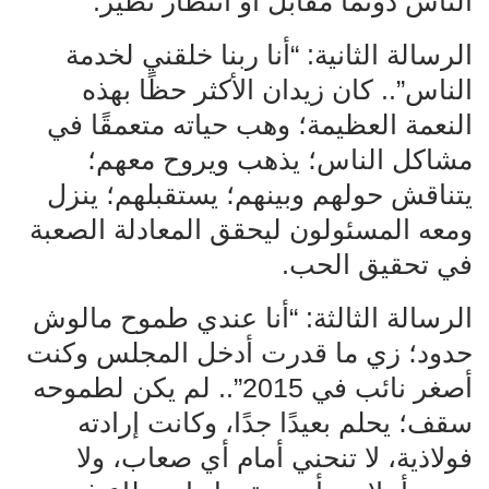
الناس دونما مقابل أو انتظار نظير.
الرسالة الثانية: “أنا ربنا خلقني لخدمة
الناس”.. كان زيدان الأكثر حظًا بهذه
النعمة العظيمة؛ وهب حياته متعمقًا في
مشاكل الناس؛ يذهب ويروح معهم؛
يتناقش حولهم وبينهم؛ يستقبلهم؛ ينزل
ومعه المسئولون ليحقق المعادلة الصعبة
في تحقيق الحب.
الرسالة الثالثة: “أنا عندي طموح مالوش
حدود؛ زي ما قدرت أدخل المجلس وكنت
أصغر نائب في 2015”.. لم يكن لطموحه
سقف؛ يحلم بعيدًا جدًا، وكانت إرادته
فولاذية، لا تنحني أمام أي صعاب، ولا