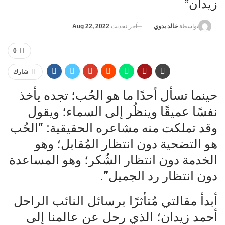
زيدان”
آخر تحديث
Aug 22, 2022
بواسطة
خالد بدوي
0
شارك
حينما تسأل أحدًا ما هو الحُب؛ تجده يأخذ
نفسًا عميقًا وينظُر إلى السماء؛ ويقول
وقد تملكت منه مشاعره الحقيقية: “الحُب
هو التضحية دون انتظار المُقابل؛ وهو
الخدمة دون انتظار الشُكر؛ وهو المساعدة
دون انتظار رد الجميل”.
أبدأ مقالتي مُتأثرًا برسائل النائب الراحل
أحمد زيدان؛ الذي رحل عن عالمنا إلى