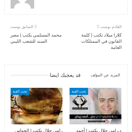
القادم بوست
السابق بوست
كلارا ميلاد تكتب | كلمة
محمد المسلمي يكتب | مصر
القانون في الممتلكات
السند للشعب الليبي
العامة
قد يعجبك ايضا
المزيد عن المؤلف
تحت القبة
تحت القبة
د.رامي جلال يكتب | أحمد
رامى جلال يكتب | الحواس