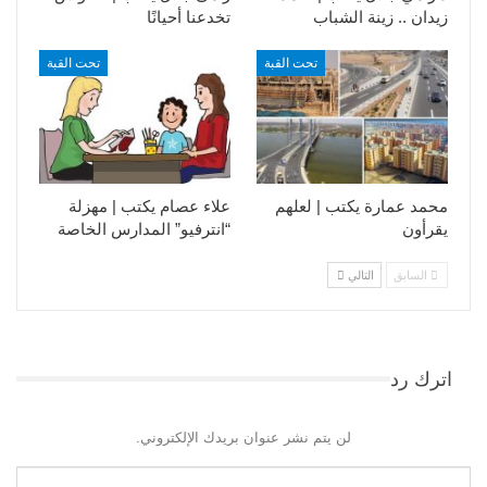
زيدان .. زينة الشباب
تخدعنا أحيانًا
تحت القبة
تحت القبة
محمد عمارة يكتب | لعلهم
علاء عصام يكتب | مهزلة
يقرأون
“انترفيو” المدارس الخاصة
السابق
التالي
اترك رد
لن يتم نشر عنوان بريدك الإلكتروني.