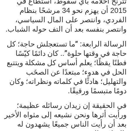
تترنح أحلامه بأي سقوط، استطاع في
2015 أن يهزم نحو 34 مرشحًا بنظام
الفردي، وانتصر على المال السياسي،
وانتصر بنفسه بعد أن التف حوله الشباب.
الرسالة الرابعة: “ما تستعجلش حاجة؛ كل
حاجة في وقتها حلوة”.. كان دائمًا كيّسًا
فطنًا يقظًا؛ يعلم أساس كل مشكلة ويتتبع
الحل في هدوء؛ مبتعدًا عن الصخَب
والتهليل؛ هادئًا في كلماته ونظراته؛ وكان
دومًا متبسمًا ورقيقًا.
في الحقيقة إن زيدان رسائله عظيمة؛
ورأيت أثرها ونحن نشيعه إلى مثواه الأخير
بعد أن رأيت الناس جميعًا يشهدون له