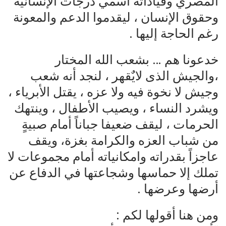
المصري وقياداته أسمي درجات الإنسانية
وحقوق الإنسان ، ليقدموا الدعم والمعونة
رغم الحاجة إليها .
خدعونا هم … بشعب الله المختار
،والجيش الذى لايٌقهر ، لنجد أنه شعب
وجيش لا نخوة فيه ولا عزه ، يقتل الأبرياء ،
ويشرد النساء ، ويصيب الأطفال ، وينتهك
الحرمات ، ليقف ضعيفا جباناً أمام صبيةٍ
من شباب العزه والكرامة بغزة، ويقف
عاجزاً بقدراته وامكانياته أمام مجموعات لا
تملك إلا حماسها وشجاعتها في الدفاع عن
أرضها وعرضها .
ومن هنا أقولها لكم :