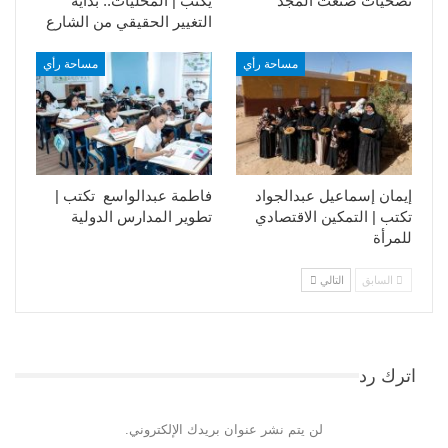
تضحيات صنعت المجد
يكتب | المحليات.. بداية
التغيير الحقيقي من الشارع
مساحة رأي
مساحة رأي
إيمان إسماعيل عبدالجواد
فاطمة عبدالواسع تكتب |
تكتب | التمكين الاقتصادي
تطوير المدارس الدولية
للمرأة
السابق
التالي
اترك رد
لن يتم نشر عنوان بريدك الإلكتروني.