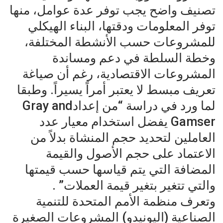
تصنيف واضح يجب توفر عدة عوامل، منها
توفر المعلومات ودقتها، البناء الهيكلي
للمشروعات حسب الأنشطة المختلفة،
وخطة السلطة في دعم ومساندة
المشروعات الاقتصادية، رغم أن صياغة
تعريف مبسط لا يعتبر أمراً يسيراً. وطبقا
لما ورد في دراسة “من إعدادGray and
Gamser يفضل استخدام معيار عدد
العاملين لتحديد حجم المنشاة بدلاً من
الاعتماد على حجم الأصول والقيمة
المضافة التي يتم قياسها حسب قيمتها
والتي تتغير بتغير قيمة العملات” .
وتعرف منظمة الأمم المتحدة للتنمية
الصناعية (اليونيدو) المشروعات الصغيرة