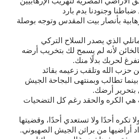
ق الأراضي المصرية لتهريب الإرهابيين
ضباطنا وجنودنا بدم بارد
هابية بأنصار بيت المقدس وتوجه بوصلة
مانلي الذي يصدر السلاح التركي
لخائن لأنه لم يسمح لك بتخريب أرضه
فرغ لحربك بدلًا منك.
ن حزب الله وتلقب زعيمه بقائد
بينما تطالب وبمنتهى البجاحة الجيش
 بتحرير أرضك.
ة هي الكره والحقد رغم كل التضحيات
 تكره أحدًا ولا تستعدي أحدًا، وقضيتها
د أراضيها من براثن الجيش الصهيوني.