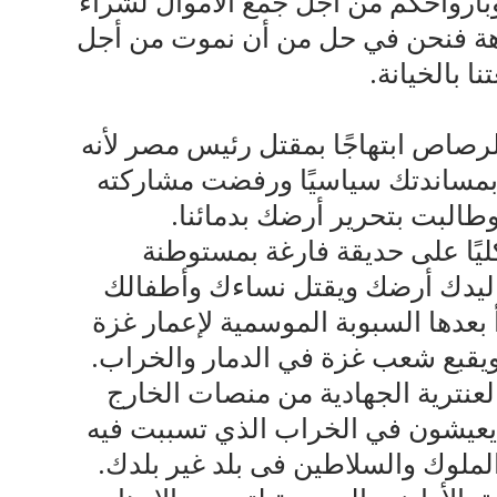
بأرواحكم من أجل جمع الأموال لشراء
رهة فنحن في حل من أن نموت من أجل
ا بالخيانة.
رصاص ابتهاجًا بمقتل رئيس مصر لأنه
 بمساندتك سياسيًا ورفضت مشاركته
البت بتحرير أرضك بدمائنا.
ليًا على حديقة فارغة بمستوطنة
 ليدك أرضك ويقتل نساءك وأطفالك
بعدها السبوبة الموسمية لإعمار غزة
ويقبع شعب غزة في الدمار والخراب.
عنترية الجهادية من منصات الخارج
عيشون في الخراب الذي تسببت فيه
 الملوك والسلاطين فى بلد غير بلدك.