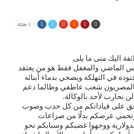
شارك
ئفة اليك منى ما يلى
وس الماضي والمغفل فقط هو من يعتقد
وده في التهلكة ويضحي بدماء أبنائه
فالمصريون شعب عاطفي وطالما دعم
ن نحارب لأحد بالوكالة.
دفق على قياداتكم من كل حدب وصوب
وتحمي عرضكم بدلًا من صراعات
دولارية ووجهوا غضبكم وسبابكم نحو