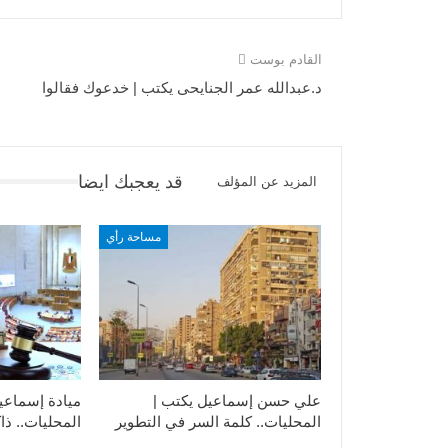
القادم بوست
د.عبدالله عمر الجنايحى يكتب | خدعوك فقالوا
قد يعجبك ايضا
المزيد عن المؤلف
مساحة رأي
علي حسن إسماعيل يكتب |
ميادة إسماعي
المحليات.. كلمة السر في التطوير​
المحليات.. ذاك