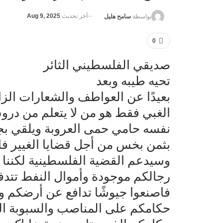
آخر تحديث
Aug 9, 2025
بواسطة
سامح هليل
0
صديقي الفلسطيني الثائر
تحيه طيبه وبعد
بعيدًا عن العواطف والشعارات الزا
الغبي فقط هو من لا يتعلم من در
نفسه حامي حمى العروبة ويلقي بجن
بثمن بخس من أجل قضايا الغيير 
وسيدعم القضية الفلسطينية لكننا ل
رجالكم موجودة وأموال النفط تت
فاصنعوا جيوشًا تدافع عن أرضكم 
حكامكم على المناصب والسبوبة ال