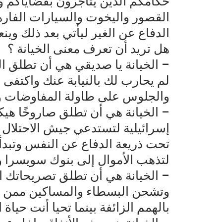
حكامكم الذين يتاجرون بقضاياكم و
القصور واليخوت والسيارات الفا
الدفاع عن الغير ليأتي بعد ذلك وينعتن
هل تريد أن تعرف معنى الخيانة ؟
– الخيانة يا صديقي هي أن تطلق ال
لم يحارب لك بالنيابة عنك واكتفى
والجلوس على طاولة المفاوضات وط
– الخيانة هي أن تطلق صاروخًا هيك
إسرائيلية لتستدعي جيش الاحتلال
تحت ذريعة الدفاع عن النفس وتبدأ 
لتذهب الأموال إلى بنوك سويسرا 
– الخيانة هي أن تطلق تصريحاتك ال
وتشحن البسطاء والمساكين ممن ي
بالهمم الزائفة بينما تحيا أنت حياة