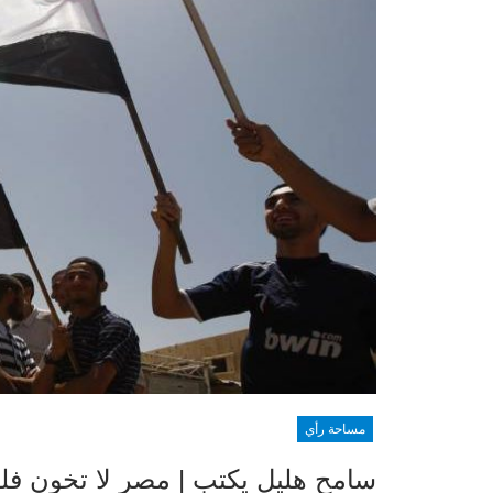
مساحة رأي
سامح هليل يكتب | مصر لا تخون ف