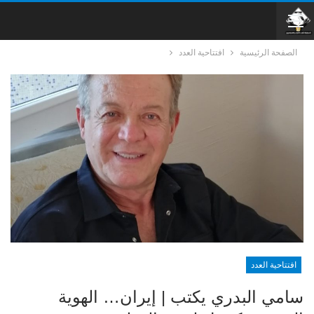
الصفحة الرئيسية
افتتاحية العدد
افتتاحية العدد
سامي البدري يكتب | إيران… الهوية