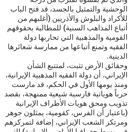
الوحشية والتمثيل بالجسد، قد فتح الباب
للأكراد والبلوش والأذريين (أغلبهم من
أتباع المذاهب السنية) للمطالبة بحقوقهم
القومية والمذهبية التي تحاربها دولة
الفقيه وتمنع أتباعها من ممارسة شعائرها
الدينية.
وحقائق الأرض تثبت، لمتتبع الشأن
الإيراني، أن دولة الفقيه المذهبية الإيرانية،
ومنذ يومها الأول في الحكم، قد مارست
حرباً هوياتية فارسية شيعية ممنهجة، بقصد
تذويب ومحق هويات الأطراف الإيرانية
(باعتبار أن الفرس، كقومية، يمثلون جوهر
ومرتكز الشعب الإيراني، إضافة لتمركزهم
في وسط جغرافيا الأراضي الإيرانية) التي