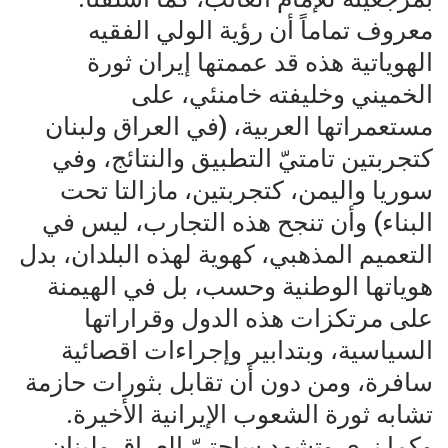
معروف تماماً أن رؤية الولي الفقيه
الهوياتية هذه قد عممتها إيران ثورة
الخميني وخليفته خامنئي، على
مستعمراتها العربية، (في العراق ولبنان
كتجربتين تامتيّ التطبيق والنتائج، وفي
سوريا واليمن، كتجربتين، مازالتا تحت
البناء) وأن تنجح هذه التجارب، ليس في
التعميم المذهبي، كهوية لهذه البلدان، بدل
هوياتها الوطنية وحسب، بل في الهيمنة
على مرتكزات هذه الدول وقراراتها
السياسية، وبتدابير وإجراءات اقصائية
سافرة، ومن دون أن تقابل بثورات حازمة
تشابه ثورة الشعوب الإيرانية الأخيرة.
وكما نرى وتشهد ساحتيّ العراق ولبنان