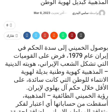
المذهبية كبديل لهوية الوطن
آخر تحديث
Mar 8, 2023
بواسطة
سامي البدري
0
شارك
بوصول الخميني إلى سدة الحكم في
إيران عام 1979، فرض على القوميات
التي تشكل الشعب الإيراني، هويته الدينية
– المذهبية كهوية وطنية بديلة لهوية
الانتماء للوطن التي كانت سائدة، على
الأقل خلال حكم آل بهلوي لإيران.
رؤية الخميني الطائفية – المذهبية،
أسقطت من حساباتها أي اعتبار لفكر
وثقافة المواطن الإيراني، إضافة لحقيقة