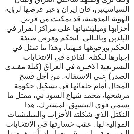
السياسيتين، فإن إيران وعبر فرضها لرؤية
الهوية المذهبية، قد تمكنت من فرض
أحزابها وميليشياتها على مراكز القرار في
البلدين وبالتالي التحكم وفرض صيغة
الحكم ووجوهها فيهما، وهذا ما تمثل في
إجبارها للكتلة الفائزة في الانتخابات
التشريعية الأخيرة في العراق (كتلة مقتدى
الصدر) على الاستقالة، من أجل فسح
المجال أمام حلفائها في تشكيل حكومة
مرشحها، محمد شياع السوداني، ممثل ما
يسمى قوى التنسيق المشترك، هذا
التكتل الذي شكلته الأحزاب والميليشيات
الموالية لها، عقب خسارتها في الانتخابات
التشريعية، والتي قررت إيران أن تفرضها