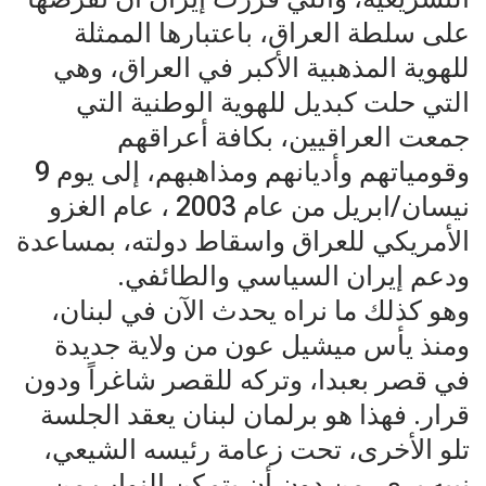
على سلطة العراق، باعتبارها الممثلة
للهوية المذهبية الأكبر في العراق، وهي
التي حلت كبديل للهوية الوطنية التي
جمعت العراقيين، بكافة أعراقهم
وقومياتهم وأديانهم ومذاهبهم، إلى يوم 9
نيسان/ابريل من عام 2003 ، عام الغزو
الأمريكي للعراق واسقاط دولته، بمساعدة
ودعم إيران السياسي والطائفي.
وهو كذلك ما نراه يحدث الآن في لبنان،
ومنذ يأس ميشيل عون من ولاية جديدة
في قصر بعبدا، وتركه للقصر شاغراً ودون
قرار. فهذا هو برلمان لبنان يعقد الجلسة
تلو الأخرى، تحت زعامة رئيسه الشيعي،
نبيه بري، من دون أن يتمكن النواب من