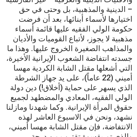
– الدينية والمذهبية، بل وحتى في حق
اختيارها لأسماء أبنائها، بعد أن فرضت
حكومة الولي الفقيه عليها قائمة أسماء
مذهبية لا يجوز، لأتباع القوميات والأديان
والمذاهب الصغيرة الخروج عليها. وهذا ما
جسدته انتفاضة الشعوب الإيرانية الأخيرة،
التي أشعلها مقتل الشابة الكردية مهسا
أميني (22 عاماً)، على يد جهاز الشرطة
الذي يسهر على حماية (أخلاق!) دين دولة
الولي الفقيه، المعادي والمضطهد لجميع
حقوق المرأة الإيرانية. وكما شهدنا ومازلنا
نشهد، ونحن في الاسبوع العاشر لهذه
الانتفاضة، فإن مقتل الشابة مهسا أميني،
والذي تم بقسوة تقترب من درجة