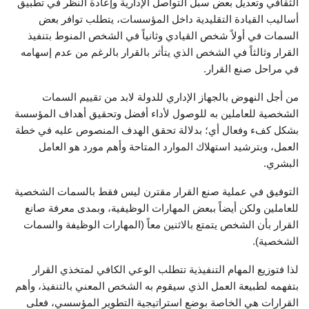
الثقافي وتعديل بعض سبل التواصل الإدارية وإعادة النظر في تطبيق
أساليب القيادة التقليدية داخل المؤسسات، يتطلب توافر بعض
السمات في أولاً شخص القيادي وثانياً في الشخص المنوط بتنفيذ
القرار وثالثاً في الشخص الذي يتأثر بالقرار بالرغم من عدم إسهامه
في مراحل صنع القرار.
من أجل النهوض بالجهاز الإداري للدولة لابد من تقييم السمات
الشخصية للعاملين به للوصول لأداء أفضل وتحقيق أهداف المؤسسة
بشكل كفء وفعال أي؛ بدلالة تحقق الهدف المنصوص عليه في خطة
العمل، وبترشيد استهلاك الموارد المتاحة وأهم مورد هو العامل
البشري.
التوفيق في عملية صنع القرار مقترن ليس فقط بالسمات الشخصية
للعاملين ولكن أيضاً ببعض المهارات الوظيفية، وبمدى معرفة صانع
القرار بأن الشخص يتمتع بالاثنين معاً (المهارات الوظيفة والسمات
الشخصية).
لذا فتوزيع المهام التنفيذية تتطلب الوعي الكافي لمتخذي القرار
بتفهمه لطبيعة العمل الذي سيقوم به الشخص المعني بالتنفيذ، وأهم
القرارات هي الخاصة بوضع استراتيجية التطوير المؤسسي، فعلى