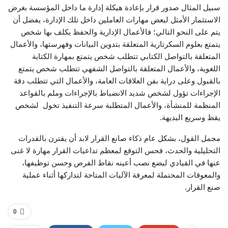
سبيل المثال صدور قرار بإعادة هيكلة إدارة ما داخل المؤسسة بغرض
الاستثمار الأمثل لبعض مهارات العاملين داخل تلك الإدارة، يفضل أن
يتم على النحو التالي؛ فالأعمال الإدارية والحفظ يكلف بها شخص
يتمتع بعلوم السكرتارية المتعلقة بتدوين البيانات وفهرستها، والأعمال
المتعلقة بالتواصل الكتابي تتطلب شخص يتمتع بمهارة الكتابة
اللغوية، والأعمال المتعلقة بالتواصل الشفهي تتطلب شخص يتمتع
بالقبول وعلى دراية بفن العلاقات العامة، والأعمال التي تتطلب دقة
الإجراءات تؤول لشخص شديد الانضباط بالإجراءات وملم بالقواعد
المنظمة للمنشأة، والأعمال المتطلبة سرعة التنفيذ تخول لشخص
يقظ وسريع البديهة.
مجمل القول، بشكل عام ذكاء صانع القرار لابد أن يقترن بالقدرات
التحليلية والحدث، فحس التوقع لمعظم تداعيات القرار مهارة لا غنى
عنها في القيادي ليضع نصب أعينه نقاط الفرص وحسن توظيفها،
والمعوقات المحتملة لمعرفة الآليات المتاحة لتداركها أثناء عملية
صنع القرار.
0