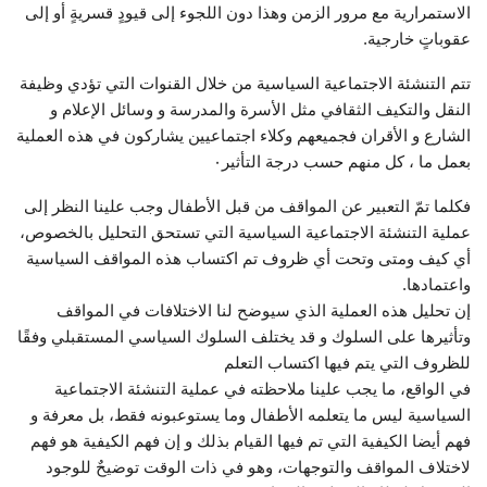
الاستمرارية مع مرور الزمن وهذا دون اللجوء إلى قيودٍ قسريةٍ أو إلى
عقوباتٍ خارجية.
تتم التنشئة الاجتماعية السياسية من خلال القنوات التي تؤدي وظيفة
النقل والتكيف الثقافي مثل الأسرة والمدرسة و وسائل الإعلام و
الشارع و الأقران فجميعهم وكلاء اجتماعيين يشاركون في هذه العملية
بعمل ما ، كل منهم حسب درجة التأثير٠
فكلما تمّ التعبير عن المواقف من قبل الأطفال وجب علينا النظر إلى
عملية التنشئة الاجتماعية السياسية التي تستحق التحليل بالخصوص،
أي كيف ومتى وتحت أي ظروف تم اكتساب هذه المواقف السياسية
واعتمادها.
إن تحليل هذه العملية الذي سيوضح لنا الاختلافات في المواقف
وتأثيرها على السلوك و قد يختلف السلوك السياسي المستقبلي وفقًا
للظروف التي يتم فيها اكتساب التعلم
في الواقع، ما يجب علينا ملاحظته في عملية التنشئة الاجتماعية
السياسية ليس ما يتعلمه الأطفال وما يستوعبونه فقط، بل معرفة و
فهم أيضا الكيفية التي تم فيها القيام بذلك و إن فهم الكيفية هو فهم
لاختلاف المواقف والتوجهات، وهو في ذات الوقت توضيحٌ للوجود