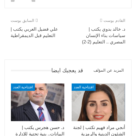
القادم بوست
السابق بوست
د. خالد بدوي يكتب |
علي فضيل العربي يكتب |
سياسات بناء الإنسان
التعليم قبل الديمقراطية
المصري .. التعليم (2-2)
قد يعجبك ايضا
المزيد عن المؤلف
افتتاحية العدد
افتتاحية العدد
أنجي مراد فهيم تكتب | لجنة
د. حسن هجرس يكتب |
الشئون الدينية والرمزية
البيانات.. بنية تحتية للإدارة