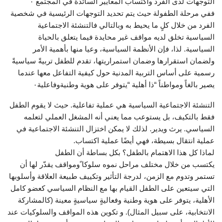
التوجهات لدى الفرد واكتساب المعايير السائدة في المجتمع ٠
ففي مرحلة الطفولة حيث يتم تحديد التوجهات الرئيسية في شخصية
الفرد من خلال كلٍ ما يحيط به وبالتالي فالتنشئة الاجتماعية
السياسية تخلق لديه مواقف غير محايدة فيما يتعلق بالحياة
السياسية. لذا، فإن الأنظمة السياسية، وعيا منها بأهمية الأمر
ولضمان استقرارها وضمان استمراريتها، تقدم للطفل تربيةً سياسيةً
رسمية على أساس التربية المدنية حول كيفية التفاعل معها عندما
يصير بالغاً ومواطناً “ذا أهلية “يتوفر على هوية وطنيةوفاعلية٠
التنشئة الاجتماعية السياسية هي عملية تفاعلية. حيث لا يقوم الطفل
فقط بالتكيف، بل يستوعب مما يعني أنه المشغل العملي لتعلمه
السياسي. يرث ويدير. لذلك لا يمكن اختزال التنشئة الاجتماعية في
عملية انتقال بسيطة، فهي أيضًا عملية اكتساب.
لماذا كل هذا الاهتمام بالطفل؟ بكل بساطة أن الطفل
يكتسب من خلال مختلف مراحل نموه سلوكا ًومواقف يقدّر لها أن
تستمر وتدوم مع الزمن، لدرجة التأثير وتكييف طبيعة العلاقة وأسلوبها
التي سيتعين على الطفل القيام بها مع النظام السياسي كعضو كامل
الأهلية، يتوفر على هوية وطنية وفعاليةٍ سياسيةٍ معينة (كالمشاركة
الانتخابية، على سبيل المثال). و تكوين هذه المواقف والسلوكيات عند