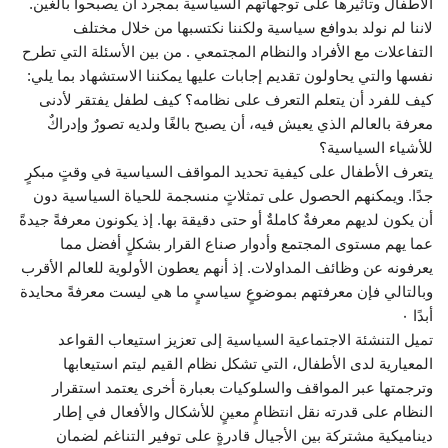
الأطفال وتأثيرها على توجهاتهم السياسية بمجرد أن يصبحوا بالغين.
لاننا لم نولد بدوافع سياسية ولكننا نكتسبها من خلال مختلف
التفاعلات مع الأفراد والنظام المجتمعي . من بين الأسئلة التي تطرح
نفسها والتي يحاولون تقديم إجابات عليها يمكننا الاستشهاد بما يلي:
كيف للفرد أن يتعلم التعرف على نظامه؟ كيف لطفل يفتقر لأدنى
معرفة بالعالم الذي يعيش فيه، أن يصبح بالغًا ولديه تصورٌ وإدراكٌ
للأشياء السياسية؟
يتعرف الأطفال على كيفية تحديد المواقف السياسية في وقتٍ مبكرٍ
جدًا. ويمكنهم الحصول على تمثلاتٍ منسجمة للحياة السياسية دون
أن يكون لديهم معرفةٌ كاملةٌ أو حتى دقيقة بها. إذ يكونون معرفةً جيدةً
عما يهم مستوى المجتمع وأدوار صناع القرار بشكلٍ أفضل مما
يعرفونه عن وظائف المداولات. إذ أنهم يعطون الأولوية للعالم الأقرب
وبالتالي فإن معرفتهم بموضوعٍ سياسيٍ ما هي ليست معرفةً محايدة
أبدًا ٠
تميل التنشئة الاجتماعية السياسية إلى تعزيز استيعاب القواعد
المعيارية لدى الأطفال، التي تشكل نظام القيم ليتم استيعابها
وترجمتها عبر المواقف والسلوكيات بعبارة أخرى يعتمد استقرار
النظام على قدرته نقل انتظامٍ معينٍ للأشكال والأفعال في إطار
ديناميكية مشتركة بين الأجيال قادرةٍ على توفير التناغم لضمان