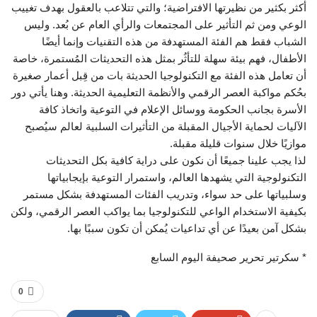
أكثر بكثير من نظيرتها الافتراضية؛ والتي تتلاعب بالعقول بهدف تغييب
الوعي ومن ثم التأثير على المجتمعات والرأي العام عن بُعد. وليس
الشباب فقط هم الفئة المستهدفة من هذه التقنيات وإنما أيضًا
الأطفال، فهم بيئة سهلة للتأثُر بمثل هذه التحديثات المُستمرة، خاصة
أن تعامل هذه الفئة مع التكنولوجيا الحديثة بات من قِبل أعمار صغيرة
بحُكم مواكبة العصر الرقمي والأنظمة التعليمية الحديثة. وهنا يأتي دور
الأسرة بجانب الحكومة ووسائل الإعلام في التوعية واتخاذ كافة
الآليات لحماية الأجيال المقبلة من التأثيرات السلبية لعالم سيُصبح
موازيًا خلال سنوات قليلة مقبلة.
لذا يجب علينا جميعًا أن نكون على دراية كافية بكل التحديثات
التكنولوجية التي يشهدها العالم، واستمرار التوعية بإيجابياتها
وسلبياتها على حد سواء، وتدريب الفئات المستهدفة بشكل مستمر
بكيفية الاستخدام الواعي للتكنولوجيا بما يواكب العصر الرقمي، ولكن
بشكل آمن بعيدًا عن أي تداعيات يُمكن أن تكون سببًا بها.
* سكرتير تحرير صحيفة اليوم السابع
0