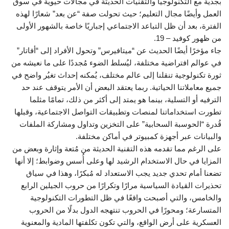
بجدية مع التكنولوجيا والتقنيات الحديثة في مجالات حيوية في سوق
العمل وأيضًا مجال التعليم؛ حيث تحولت صفة “عن بعد” شعارًا لهذه
الفترة، بعد أن ظل التباعد الاجتماعي إجباريًا خاصة بالشهور الأولى
من ظهور كوفيد – 19.
جاء مؤخرًا أيضًا الحديث عن “ميتافيرس” وتحول الأفراد إلى “أفاتار”
في عوالم افتراضية مختلفة، ليُسلط الضوء مُجددًا على ما نعيشه من
ثورة تكنولوجية تنقلنا إلى عالم مختلف، يُمكنه إحداث تغيُر واضح في
جميع معاملاتنا الحياتية. ربما يعتقد البعض أن الأمر يتوقف عند حد
الترفيه أو التسلية، بينما هو يمتد إلى أكثر من ذلك، تمامًا مثلما
تطورت استخداماتنا لمنصات وتطبيقات التواصل الاجتماعية، وقبلها
قُدرة “الحوسبة السحابية” على التخزين وتداول ومشاركة الملفات
والبيانات عبر أجهزة كمبيوتر في أماكن مختلفة.
على الرغم مما تقدمه هذه التقنية الحديثة من مُتعة وإثارة وبعض من
المزايا في حال الاستخدام الرشيد لها وعلى أُسس وضوابط؛ إلا أنها
تضعنا أمام تحدي جديد يجب الاستعداد له مُبكرًا، وهذا في سياق
تحذيرات القيادة السياسية مرارًا وتكرارًا من حروب الجيلين الرابع
والخامس، والتي أصبحت واقعًا في ظل التطورات التكنولوجية
المتسارعة؛ ومحورًا في الحروب تنتهجه الدول بدلًا من الحروب
العسكرية على أرض الواقع، والتي تكون تكلفتها المادية والمعنوية