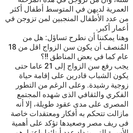
العمرية لديهن في المتوسط أطفال أكثر
من عدد الأطفال المنجبين لمن تزوجن في
أعمار أكبر.
وهنا يمكننا أن نطرح تساؤل: هل من
المُنصف أن يكون سن الزواج اقل من 18
عام كما في بعض المناطق !!؟
يجب رفع سن الزواج إلى 21 عاما حتى
يكون الشباب قادرين على إقامة حياة
زوجية رشيدة. وعلى الرغم من التطور
الفكري والثقافي الذى شهده المجتمع
المصرى على مدى عقود طويلة، إلا أنه
مازالت تتحكم به أفكار ومعتقدات خاصة
فى ريف مصر وصعيدها تؤكد على أهمية
الأسرة التى يزداد عدد أبنائها باعتبارهم