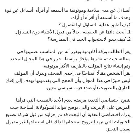
أتساءل عن مدى ملاءمة وموثوقية ما أسمعه أو أقرأه. أتساءل عن قوة
وهدف ما أسمعه أو أقرأه أو أراه.
كيف أطبق عقلية التساؤل او الفضول ؟
1. أبحث دائمًا عن الحقيقة ، بدلاً من قبول الأشياء دون التساؤل.
2. كيف يبدو الاستجواب الجيد في الممارسة؟
يقرأ الطالب ورقة أكاديمية ويقرر أنه من المناسب تضمينها في
مقالته حيث تم نشرها مؤخرًا بواسطة خبير في هذا المجال المحدد
وتم إنشاء نتائج المؤلف بالطريقة الأكثر موثوقية.
يقرأ الشخص مقالًا افتتاحيًا في إحدى الصحف ويدرك أن المؤلف
ليس خبيرًا في هذا المجال وأن الحجج التي يقدمونها تهدف إلى إقناع
القارئ بالتصويت (أو ضد) حزب سياسي معين.
ينصح اختصاصي التغذية مريضه بعدم الأخذ بالنصيحة التي قرأها
المريض على الإنترنت والتي توضح فوائد الشوكولاتة الساخنة حيث
يدرك اختصاصي التغذية أن البحث قد تم إجراؤه من قبل شركة تصنيع
الحلويات التي تريد الترويج لمنتجاتها لذلك فان استنتاجها غير مقبول
بسبب التحيز.