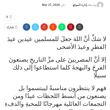
في
Mar 27, 2026
بواسطة
إدارة الموقع
0
شارك
لا شكَّ أنَّ اللهَ جعلَ للمسلمين عيدين عيدَ
الفطرِ وعيدَ الأضحى
إلا أنَّ المصريينَ على مرِّ التاريخِ يصنعونَ
الفرحَ والبهجةَ كلما استطاعوا إلى ذلك
سبيلًا
فهم لا ينتظرون مناسبةً ليبتسموا بل
يصنعون من أبسط اللحظات عيدًا ومن
التجمعات العائلية مهرجانًا للمحبةِ والدفءِ