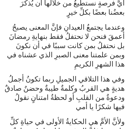
أيَّ فرصةٍ نستطيعُ من خلالها أن يُذكِّرَ
بعضُنا بعضًا بكلِّ خيرٍ
وعندما يجتمعُ العيدانِ فإنَّ المعنى يصبحُ
أعمقَ فنحن لا نحتفلُ فقط بنهايةِ رمضانَ
بل نحتفلُ بمن كانت سببًا في أن نكونَ
وبمن علمتنا معنى الصبرِ الذي عشناه في
هذا الشهرِ الكريمِ
وفي هذا التلاقي الجميلِ ربما تكونُ أجملُ
هديةٍ هي القربُ وكلمةٌ طيبةٌ وحضنٌ صادقٌ
ودعوةٌ من القلبِ أو لحظةُ امتنانٍ نقولُ
فيها شكرًا يا أمي
ولأنَّ الأمَّ هي الحكايةُ الأولى في حياةِ كلِّ