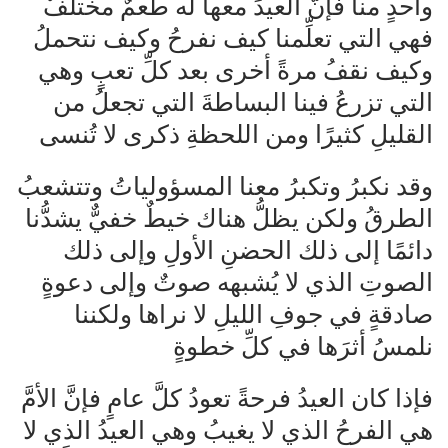
واحدٍ منا فإنَّ العيدَ معها له طعمٌ مختلفٌ
فهي التي تعلِّمنا كيف نفرحُ وكيف نتحملُ
وكيف نقفُ مرةً أخرى بعد كلِّ تعبٍ وهي
التي تزرعُ فينا البساطةَ التي تجعلُ من
القليلِ كثيرًا ومن اللحظةِ ذكرى لا تُنسى
وقد نكبرُ وتكبرُ معنا المسؤولياتُ وتتشعبُ
الطرقُ ولكن يظلُّ هناك خيطٌ خفيٌّ يشدُّنا
دائمًا إلى ذلك الحضنِ الأولِ وإلى ذلك
الصوتِ الذي لا يُشبهه صوتٌ وإلى دعوةٍ
صادقةٍ في جوفِ الليلِ لا نراها ولكننا
نلمسُ أثرَها في كلِّ خطوةٍ
فإذا كان العيدُ فرحةً تعودُ كلَّ عامٍ فإنَّ الأمَّ
هي الفرحُ الذي لا يغيبُ وهي العيدُ الذي لا