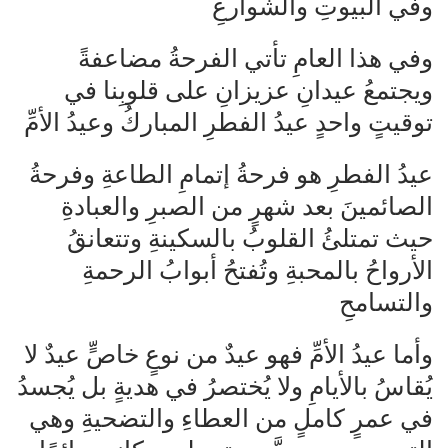
وفي البيوتِ والشوارعِ
وفي هذا العامِ تأتي الفرحةُ مضاعفةً
ويجتمعُ عيدانِ عزيزانِ على قلوبِنا في
توقيتٍ واحدٍ عيدُ الفطرِ المباركُ وعيدُ الأمِّ
عيدُ الفطرِ هو فرحةُ إتمامِ الطاعةِ وفرحةُ
الصائمينَ بعد شهرٍ من الصبرِ والعبادةِ
حيث تمتلئُ القلوبُ بالسكينةِ وتتعانقُ
الأرواحُ بالمحبةِ وتُفتحُ أبوابُ الرحمةِ
والتسامحِ
وأما عيدُ الأمِّ فهو عيدٌ من نوعٍ خاصٍّ عيدٌ لا
يُقاسُ بالأيامِ ولا يُختصرُ في هديةٍ بل يُجسدُ
في عمرٍ كاملٍ من العطاءِ والتضحيةِ وهي