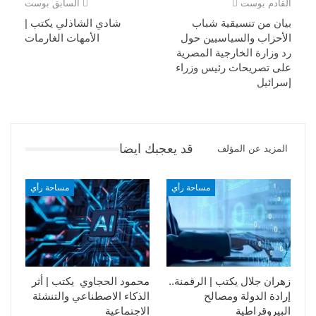
القادم بوست
السابق بوست
بيان من تنسيقية شباب
شادي الشاذلي يكتب |
الأحزاب والسياسيين حول
الأمهات الغارمات
رد وزارة الخارجية المصرية
على تصريحات رئيس وزراء
إسرائيل
قد يعجبك ايضا
المزيد عن المؤلف
مساحة رأي
مساحة رأي
زهران جلال يكتب | الرقمنة..
محمود الحجاوي يكتب | أثر
إرادة الدولة ومصالح
الذكاء الاصطناعي والتنشئة
البيروقراطية
الاجتماعية