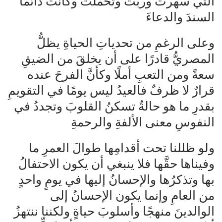
التي سهرت وربَّت وتحملت وكانت دائمًا
السندَ والدعاءَ
وعلى الرغمِ من تحدياتِ الحياةِ يظلُّ
المصريُّ قادرًا على أن يخلقَ من الضيقِ
سعةً ومن التعبِ أملًا وكأنَّ الفرحَ عنده
قرارٌ لا ظرفٌ فالعيدُ ليس يومًا في التقويمِ
بقدرِ ما هو حالةٌ تسكنُ القلوبَ وتجددُ في
النفوسِ معنى الألفةِ والرحمةِ
ولو ظللنا تحت أقدامِها طوالَ العمرِ ما
وفيناها حقَّها فلا ينبغي أن يكون الاحتفالُ
بها وتذكرُها والإحسانُ إليها في يومٍ واحدٍ
من العامِ وإنما يكون الإحسانُ إلى
الوالدينَ منهجًا وأسلوبَ حياةٍ ولكننا ننتهزُ