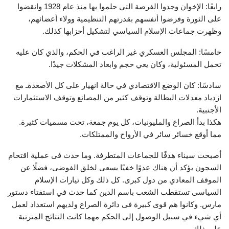
رابعًا: الإخوان وجدوا الفرصة التي حلموا بها منذ عام 1928 وانقضوا
على الثورة وفرضوا أنفسهم بقدرتهم التنظيمية وولاء أعضائهم،
وظهرت جماعات الإسلام السياسي لتشكيل أحزابها كذلك.
خامسًا: المجلس العسكري غير الراغب في الحكم، والذي كان عليه
تحمل المسئولية، وكان يعي حجم وابعاد المشكلات جيدًا.
سادسًا: كان الوضع الاقتصادي في حالة انهيار على كل الأصعدةـ مع
ازدياد معدلات البطالة وتوقف كثير من المصانع وتوقف الاستثمارات
الأجنبية.
هكذا بدأ الصراع والمليونيات، كل يوم جمعة، تحت مسميات كثيرة.
مما أوقع خسائر سائر في الأرواح والممتلكات.
أصبحت سيناء هدفًا للجماعات المتطرفة. وما حدث فى عملية اقتحام
السجون يؤكد أن هناك عدوًا خفيًا يسعى لخلق الفوضى، فضلًا عن
الموقف المعادي من دول كبرى. كل ذلك وكل تيارات الإسلام
السياسى تستقطب الشعب باسم الدين كما حدث في استفتاء دستور
مارس. وكانوا هم قوى كبيرة فى دائرة الصراع ولديهم استعداد لعمل
أي شيء في سبيل الوصول إلى الحكم مهما كانت النتائج المترتبة
على ذلك.