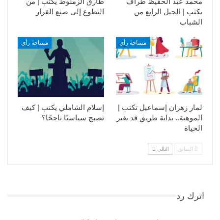
محمد عبد الحفيظ طراف
طارق الزملوط يكتب | من
يكتب | الجيل الرابع من
التطوع إلى صنع القرار
الشباب
مساحة رأي
مساحة رأي
لمار زهران إسماعيل تكتب |
إسلام الشاملي يكتب | كيف
الموهبة.. بداية طريق قد يغير
تصبح سياسيًا ناجحًا؟
الحياة
السابق
التالي
اترك رد