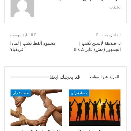
تعليقات
القادم بوست
السابق بوست
د. صديقة لاشين تكتب |
محمود القط يكتب | لماذا
الجمهور (مش) عايز كدة!!!
أفريقيا؟
قد يعجبك ايضا
المزيد عن المؤلف
مساحة رأي
مساحة رأي