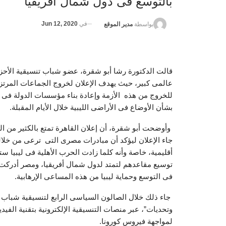
بالتوسع فى دول شمال أفريقيا
في
Jun 12, 2020
بواسطة
مدير الموقع
قالت الدكتورة رشا أبو شقرة، عضو شباب تنسيقية الأحزا
عالمى كبير، حيث يهدف الإعلان لخروج الجماعات المرتزق
للخروج من هذه الأزمة وإعادة بناء مؤسسات الدولة فى ليب
بشأن الأوضاع فى الأراضى الليبية خلال الأيام المقبلة.
وأوضحت أبو شقرة، أن إعلان القاهرة تمتع بالكثير من ال
جاء الإعلان ليؤكد أن مبادرات مصرى التى ترعى من خلالها 
أقليمية، خاصة وأنه كلما زادت الحرب الأهلية فى ليبيا س
توسيع مقاعدهم لتمتد لدول شمال أفريقيا، ومصر أدركت ك
فى التوسع وحماية ليبيا من هذه المساعى الإرهابية.
جاء ذلك خلال الصالون السياسى الرابع لتنسيقية شباب ا
وتحديات”، عبر منصات التنسيقية الإلكترونية بتقنية الفيدي
لمواجهة فيروس كورونا.