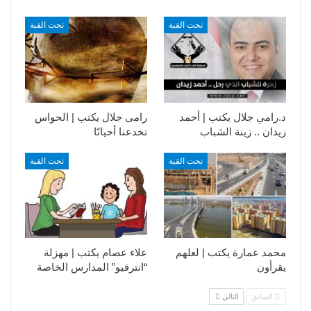
تحت القبة
تحت القبة
د.رامي جلال يكتب | أحمد
رامى جلال يكتب | الحواس
زيدان .. زينة الشباب
تخدعنا أحيانًا
تحت القبة
تحت القبة
محمد عمارة يكتب | لعلهم
علاء عصام يكتب | مهزلة
يقرأون
“انترفيو” المدارس الخاصة
السابق
التالي