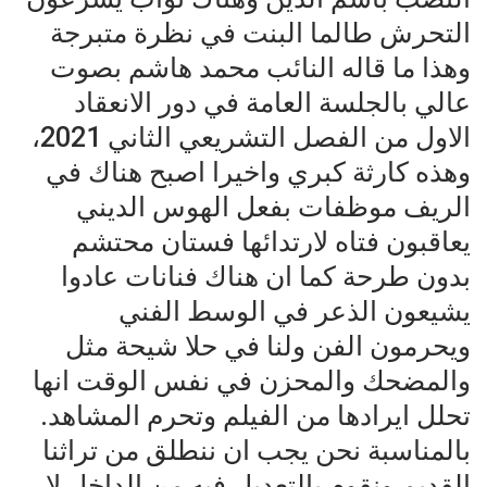
التحرش طالما البنت في نظرة متبرجة
وهذا ما قاله النائب محمد هاشم بصوت
عالي بالجلسة العامة في دور الانعقاد
الاول من الفصل التشريعي الثاني 2021،
وهذه كارثة كبري واخيرا اصبح هناك في
الريف موظفات بفعل الهوس الديني
يعاقبون فتاه لارتدائها فستان محتشم
بدون طرحة كما ان هناك فنانات عادوا
يشيعون الذعر في الوسط الفني
ويحرمون الفن ولنا في حلا شيحة مثل
والمضحك والمحزن في نفس الوقت انها
تحلل ايرادها من الفيلم وتحرم المشاهد.
بالمناسبة نحن يجب ان ننطلق من تراثنا
القديم ونقوم بالتعديل فيه من الداخل لا