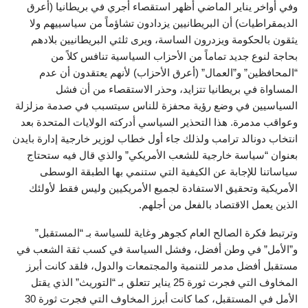
وفي أواخر يناير الماضي أظهر استقصاء أجري في بريطانيا (أعرق
الديمقراطيات) أن البريطانيين يزدادون تشاؤماً من سياسييهم ولا
يثقون بالحكومة ويزدرون الساسة، ويرى ثلثي البريطانيين بلادهم
بحاجة لنوع جديد تماماً من الأحزاب السياسية تنافس كلاً من
“المحافظين” و”العمال” (أعرق الأحزاب) لأنهم يعتقدون أن عدم
المساواة في بريطانيا تتزايد، وحذر الاستقصاء من أن فشل
السياسيين في وضع رؤية محفزة للناس سيتسبب في صدمة مزلزلة
وعواقب مدمرة. هذا التحذير السياسي أدركته الولايات المتحدة بعد
انتخاب دونالد ترامب ولذلك جاء أول خطاب لوزير خارجية إدارة بايدن
بعنوان “سياسة خارجية للشعب الأمريكي” والذي قال فيه ستحتاج
سياساتنا للإجابة عن الكيفية التي ستنمي بها الطبقة الوسطى
الأمريكية وتحقيق الاستفادة لجميع الأمريكيين وليس فقط لأولئك
الذين يعمل الاقتصاد بالفعل من أجلهم.
وترتبط فكرة الصالح العام كجوهر وغاية للسياسة بـ “المستقبل”
و”الأمل” في وطن أفضل، وفشل السياسة في كسب ثقة الشعب في
مستقبل أفضل مدمر للتنمية والمجتمعات والدول، فلقد كانت أبرز
المخاوف التي فجرت ثورة 25 يناير تتعلق بـ “التوريث” الذي يقتل
الأمل في المستقبل، كما كانت أبرز المخاوف التي فجرت ثورة 30