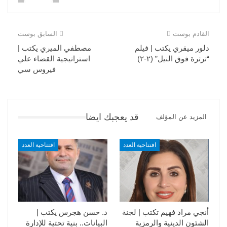
القادم بوست
السابق بوست
دلور ميقري يكتب | فيلم
مصطفي الميري يكتب |
“ثرثرة فوق النيل” (٢-٢)
استراتيجية القضاء علي
فيروس سي
قد يعجبك ايضا
المزيد عن المؤلف
افتتاحية العدد
افتتاحية العدد
أنجي مراد فهيم تكتب | لجنة
د. حسن هجرس يكتب |
الشئون الدينية والرمزية
البيانات.. بنية تحتية للإدارة