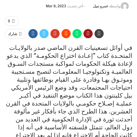
آخر تحديث
Mar 8, 2023
بواسطة
عمرو نبيل
0
شارك
في أوائل تسعينيات القرن الماضي صدر بالولايـات
المتحـدة كتاب “إعـادة اختراع الحكومـة” الذي يدعو
لإعادة هيكلة الحكومات لمواكبة مستجدات السـوق
العالميـة وتكنولوجيـا المعلومـات لتصبح مسـتجيبة
وموثـوق بهـا وقادرة على القيام بوظائفها وتلبية
احتياجات المجتمعات، وقد وضع الرئيس الأمريكي
بيل كلينتون هذا الكتاب موضع التنفيذ في أكبـر
عمليـة إصـلاح حكومـي بالولايات المتحدة في القرن
العشرين. هذا الطرح الذي جاء بأفكار غير مألوفة
أحدثت ثورة في الإدارة الحكومية في العديد من
دول العالم، تتمثل فلسفته الأساسية في أنه إذا
كانت الحاجة أم الاختراع فإنه إذا لم يعد الاختراع