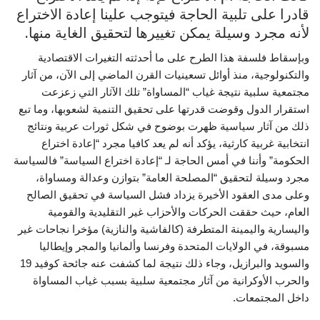
قادرا على تلبية الحاجة فيتوجب علينا إعادة الاختراع
لأنه مجرد وسيلة يمكن تغييرها لتحقيق الغاية منها.
وبإسقاط فلسفة هذا الطرح على ما أحدثته التغيرات الاقتصادية
والتكنولوجية، منذ أوائل تسعينيات القرن الماضي إلى الآن، من آثار
مجتمعية سلبية نتيجة غياب “المساواة” تلك الآثار التي زعزعت
استقرار الدول وقوضت قدرتها على تحقيق التنمية لشعوبها، وما تبع
ذلك من آثار سياسية ظهرت بوضوح في شكل ثورات عربية ونتائج
انتخابية غربية كارثية، يؤكد أنه لم يعد كافيا مجرد “إعادة اختراع
الحكومة” وأننا في أمس الحاجة لـ “إعادة اختراع السياسة” فالسياسة
مجرد وسيلة لتحقيق “المصلحة العامة” بتوازن وعدالة ومساواة،
وعلى مدى العقود الأخيرة يزداد فشل السياسة في تحقيق الصالح
العام، حيث حققت الحركات والأحزاب غير التقليدية والقومية
واليسارية واليمينة المتطرفة (كالفاشية والنازية) مؤخرا نجاحات غير
مسبوقة، في الولايات المتحدة وفرنسا وألمانيا والمجر وإيطاليا
والسويد والبرازيل، وجاء ذلك نتيجة لما كشفت عنه جائحة كوفيد 19
والحرب الأوكرانية من آثار مجتمعية سلبية بسبب غياب المساواة
داخل المجتمعات.