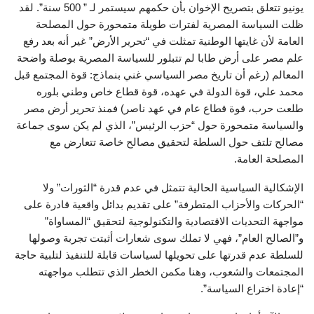
يونيو تتعلق بتصريح الإخوان بأن حكمهم سيستمر لـ ” 500 سنة”. لقد
ظلت السياسة المصرية لفترات طويلة متمحورة حول المصلحة
العامة لأن غايتها الوطنية تمثلت في “تحرير الأرض” غير أنه بعد رفع
علم مصر على أرض طابا لم تتبلور للسياسة المصرية بوصلة واضحة
المعالم (رغم أن تاريخ مصر السياسي غني بنماذج: قوة المجتمع قبل
محمد علي، قوة الدولة في عهده، قوة قطاع خاص وطني بلوره
طلعت حرب، قوة قطاع عام في عهد ناصر) فمنذ تحرير أرض مصر
والسياسة متمحورة حول “حزب الرئيس”، الذي لم يكن سوى جماعة
مصالح تلتف حول السلطة لتحقيق مصالح خاصة تتعارض مع
المصلحة العامة.
الإشكالية السياسية الحالية تتمثل في عدم قدرة “الثورات” ولا
“الحركات والأحزاب المتطرفة” على تقديم بدائل واقعية قادرة على
مواجهة التحديات الاقتصادية والتكنولوجية لتحقيق “المساواة”
و”الصالح العام”، فهي لا تملك سوى شعارات أثبتت تجربة وصولها
للسلطة عدم قدرتها على تحويلها لسياسات قابلة للتنفيذ لتلبية حاجة
المجتمعات والشعوب، وهنا مكمن الخطر الذي تتطلب مواجهته
“إعادة اختراع السياسة”.