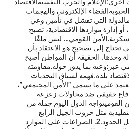
أخرى:الإعلام والحرب النفسيةالاقتصاد
لحيويةالفضاء الإلكتروني والهجمات
مالدولة التي تفشل في تأمين وعي
 أو إدارة مواردها الاقتصادية، تصبح
سكرية.الأمن القومي… ليس ملفًا
 تحتاج إلى تصحيح هو الاعتقاد بأن
ة وحدها. الحقيقة أن المواطن أصبح
مي عبر:وعيه بما يدور حوله.مقاومته
قتصاد بلده.فهمه لسياق التحديات
ة تعتمد على ما يسمى “الأمن المجتمعي”،
فاع حقيقي ضد محاولات زعزعة
ن القوميتواجه الدول اليوم جملة من
لحروب غير التقليدية مثل حروب الجيل الرابع
والخامس التي تستهدف العقول قبل الحدود.2. الصراعات على الموارد