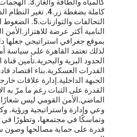
كالمياه والطاقة
كاملة بضغطة زر.4. تغ
التحالفات والتوا
النامية أكثر عرضة للاهتزاز.الأمن
بموقع جغرافي استراتيجي جعلها دائم
لذلك تعتمد القاهرة على سياسة أم
الحدود البرية والبحرية.تأمين قناة
القدرات العسكرية.بناء اقتصاد قا
الجبهة الداخلية.إدارة علاقات خارج
القدرة على الثبات رغم ما مرّ به ا
الماضي.الأمن القومي ليس شعارًا ي
وعي وإدارة واستراتيجية ورؤية. وكل
وتماسكًا في مجتمعها، وتطورًا في 
قدرة على حماية مصالحها وصون سيا