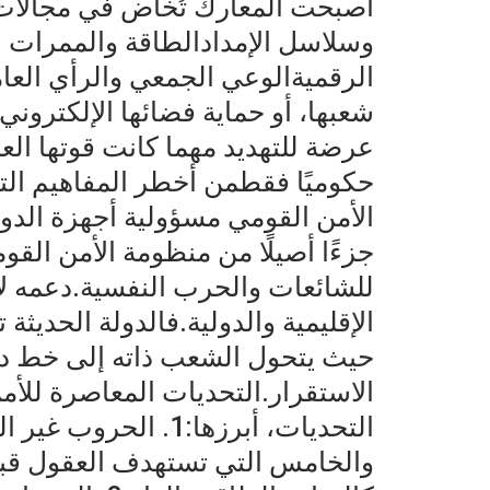
أصبحت المعارك تُخاض في مجالات 
وسلاسل الإمدادالطاقة والممرات ا
الرقميةالوعي الجمعي والرأي العا
شعبها، أو حماية فضائها الإلكتروني،
عرضة للتهديد مهما كانت قوتها الع
حكوميًا فقطمن أخطر المفاهيم التي
الأمن القومي مسؤولية أجهزة الدول
جزءًا أصيلًا من منظومة الأمن القو
للشائعات والحرب النفسية.دعمه لا
الإقليمية والدولية.فالدولة الحديث
حيث يتحول الشعب ذاته إلى خط د
الاستقرار.التحديات المعاصرة للأم
التحديات، أبرزها:1. ا