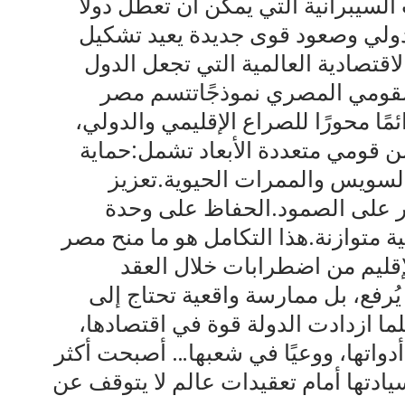
 والغاز.3. الهجمات السيبرانية التي يمكن أن تعطل دولًا
ير النظام الدولي وصعود قوى جديدة يعيد تشكيل
زنات.5. الضغوط الاقتصادية العالمية التي تجعل الدول
 القومي المصري نموذجًاتتسم مصر
ًا محورًا للصراع الإقليمي والدولي،
ن قومي متعددة الأبعاد تشمل:حماية
 السويس والممرات الحيوية.تعزيز
در على الصمود.الحفاظ على وحدة
ية متوازنة.هذا التكامل هو ما منح مصر
لإقليم من اضطرابات خلال العقد
ُرفع، بل ممارسة واقعية تحتاج إلى
ما ازدادت الدولة قوة في اقتصادها،
أدواتها، ووعيًا في شعبها… أصبحت أكثر
دتها أمام تعقيدات عالم لا يتوقف عن