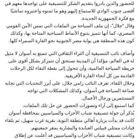
للحضور والذين بادروا بتقديم الشكر للتنسيقية على تواجدها معهم في
أقصى جنوب الوادي للاستماع إليهم وهو ما ثمنوه واعتبروه تماشيًا
مع فكرة الجمهورية الجديدة.
وقال “جلال”، إن ملف السياحة من الملفات التي تمس الأمن القومي
المصري، كما أنها تتميز بتنوع الأنماط السياحية المتاحة بها، وكذلك
كون هذه المنطقة هي بوابة مصر الجنوبية نحو القارة السمراء كلها.
وأضاف نائب التنسيقية أن الثراء الثقافي التي تتمتع به أسوان لا مثيل
له في العالم، مؤكدا أن المدينة تستحق أن تتمركز بشكل أقوى على
خريطة السياحة العالمية، وأن تتحول إلى نقطة التقاء لكل الرحلات
القادمة من كل أنحاء القارة الأفريقية.
وخلال اللقاء، تعرف النائب رامي جلال، على أبرز التحديات التي تجابه
صناعة السياحة في أسوان، وكذلك المشكلات التي تواجه
المستثمرين ورجال الأعمال.
كما استمع إلى آراء وتصورات الحضور عن حل تلك الملفات.
يُذكر أن جولة تنسيقية شباب الأحزاب والسياسيين بمحافظة أسوان
كانت قد بدأت بزيارة أهالي منطقة النوبة، بقرية غرب سهيل، ثم بلقاء
قيادات ممثلي قبيلتي العبابدة والبشارية بمقر جمعيتهم.
وكانت تنسيقية شباب الأحزاب والسياسيين قد أعلنت عن إطلاق