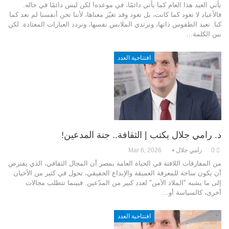
يأتي العيد هذا العام كما يأتي دائمًا، في موعده! لكن ليس دائمًا في حاله.
فالأعياد لا تعود كما كانت، بل تعود وقد تغيّر معناها، لأننا نحن أنفسنا لم نعد كما
كنا. نعيد الطقوس ذاتها، ونرتدي الملابس نفسها، ونردد العبارات المعتادة. لكن
بين الكلمة…
افتتاحية العدد
د. رامي جلال يكتب | الثقافة.. جنة المدعين!
0
رامي جلال
Mar 6, 2026
من المفارقات اللافتة في الحياة العامة بمصر أن المجال الثقافي، الذي يفترض
أن يكون ساحة للمعرفة العميقة والإبداع الحقيقي، تحول في كثير من الأحيان
إلى ما يشبه "الملاذ الآمن" لعدد كبير من المدّعين. فبينما تتطلب مجالات
أخرى، كالسياسة أو…
افتتاحية العدد