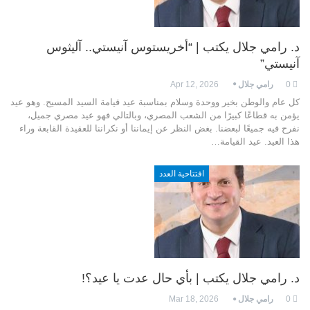
د. رامي جلال يكتب | “أخريستوس آنيستي.. آليثوس
آنيستي”
0
رامي جلال
Apr 12, 2026
كل عام والوطن بخير ووحدة وسلام بمناسبة عيد قيامة السيد المسيح. وهو عيد
يؤمن به قطاعًا كبيرًا من الشعب المصري، وبالتالي فهو عيد مصري جميل،
نفرح فيه جميعًا لبعضنا. بغض النظر عن إيماننا أو نكراننا للعقيدة القابعة وراء
هذا العيد. عيد القيامة…
افتتاحية العدد
د. رامي جلال يكتب | بأي حال عدت يا عيد؟!
0
رامي جلال
Mar 18, 2026