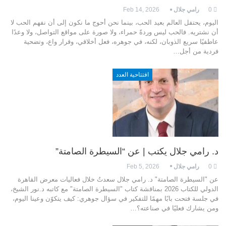
0
رامي جلال
Feb 14, 2026
اليوم، يحتفل العالم بعيد الحب، بينما نحن أحوج ما نكون إلى أن نفهم الحب لا
أن نشتريه. فالحب ليس وردةً حمراء، ولا صورة على مواقع التواصل، ولا وعدًا
عاطفيًا سريع الذوبان، لكنه، في جوهره، فعل أخلاقي، وقرار واع، وتضحية
فردية من أجل…
افتتاحية العدد
د. رامي جلال يكتب | عن “السيطرة الصامتة”
0
رامي جلال
Feb 5, 2026
عن "السيطرة الصامتة" د. رامي جلال سعدتُ خلال فعاليات معرض القاهرة
الدولي للكتاب 2026 بمناقشة كتاب "السيطرة الصامتة" مع كاتبه د.نور الشيخ،
في جلسة فتحت بابًا مهمًا للتفكير في سؤال جوهري: كيف يتكوّن وعينا اليوم،
ومن يشارك فعليًا في صناعته؟…