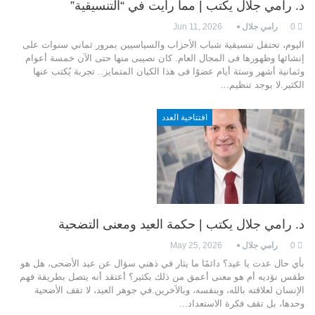
د. رامي جلال يكتب | مما رأيت في “التنسيقية”
0
رامي جلال
Jun 11, 2026
اليوم، تحتفل تنسيقية شباب الأحزاب والسياسيين بمرور ثماني سنوات على
إنشائها وظهورها فى المجال العام. كان نصيبى منها حتى الآن خمسة أعوام
وثمانية أشهر وستة أيام عضوًا فى هذا الكيان المتمايز.. تجربة يُكتب عنها
الكثير.لا يوجد تنظيم
…
افتتاحية العدد
د. رامي جلال يكتب | حكمة العيد ومعنى التضحية
0
رامي جلال
May 25, 2026
بأي حال عدت يا عيد؟ دائمًا ما يثار في ذهني سؤال عن عيد الأضحى، هل هو
طقس نؤديه أم هو معنى أعمق من ذلك بكثير؟ أعتقد أنه يتصل بطريقة فهم
الإنسان لعلاقته بالله، وبنفسه، وبالآخرين.في جوهر العيد، لا تقف الأضحية
وحدها، بل تقف فكرة الاستعداد
…