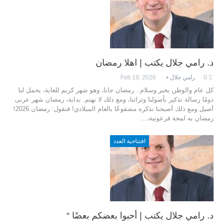
د. رامي جلال يكتب | اهلا رمضان
0
رامي جلال
Feb 19, 2026
كل عام والوطن بخير وسلام.. رمضان جانا، وهو شهر كريم للغاية، يحمل لنا
دومًا رسالة تذكير بأصولنا وتراثنا، ومع ذلك لا نهتم. بداية، رمضان شهر عربى
أصيل ومع ذلك أصبحنا نذكره مشفوعًا بالعام الميلادي! فنقول: رمضان 2026!
رمضان به لمحة فرعونية،…
افتتاحية العدد
د. رامي جلال يكتب | أحبوا بعضكم بعضًا “