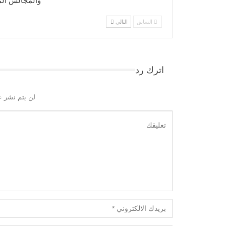
والمجالس الم
السابق
التالي
اترك رد
لن يتم نشر ع