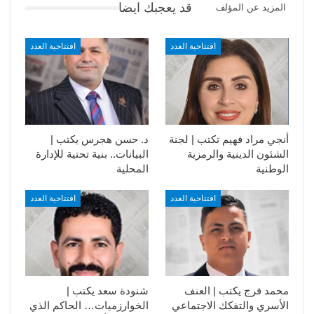
قد يعجبك ايضا
المزيد عن المؤلف
افتتاحية العدد
افتتاحية العدد
أنجي مراد فهيم تكتب | لجنة
د. حسن هجرس يكتب |
الشئون الدينية والرمزية
البيانات.. بنية تحتية للإدارة
الوطنية
المحلية
افتتاحية العدد
افتتاحية العدد
محمد فرج يكتب | العنف
شنودة سعد يكتب |
الأسري والتفكك الاجتماعي
الخوارزميات… الحاكم الذي