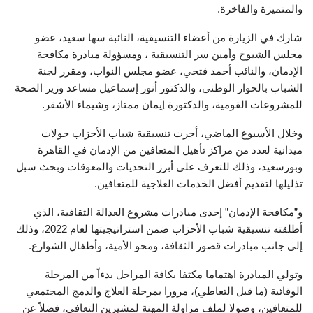
والمتميزة والفاخرة.
شارك في الزيارة من أعضاء التنسيقية، النائبة سها سعيد، عضو
مجلس الشيوخ وأمين سر التنسيقية ، ومسؤولة مبادرة مكافحة
الإدمان، والنائب أحمد فتحي، عضو مجلس النواب، ومقرر لجنة
الشباب بالحوار الوطني، والدكتور أنور إسماعيل مساعد وزير الصحة
للمشروعات القومية، والدكتورة إيمان ممتاز، وشيماء الأشقر.
وخلال الأسبوع الماضي، أجرت تنسيقية شباب الأحزاب جولات
ميدانية لعدد من مراكز تأهيل المتعافين من الإدمان في القاهرة
وبورسعيد، وذلك للتعرف على أبرز التحديات والمعوقات وبحث سبل
تذليلها لتقديم أفضل الخدمات العلاجية للمتعافين.
و”مكافحة الإدمان” إحدى مبادرات مشروع العدالة الثقافية، الذي
أطلقته تنسيقية شباب الأحزاب ضمن استراتيجيتها لعام 2022، وذلك
إلى جانب مبادرات قصور الثقافة، ومحو الأمية، وأطفال الشوارع.
وتولي المبادرة اهتماما مكثفا بكافة المراحل بدءاً من المرحلة
الوقائية (ما قبل التعاطي)، مرورا بمرحلة العلاج والدمج المجتمعي
للمتعافين، وصولا لملف مزاولة المهنة لمشيرين التعافي، فضلاً عن