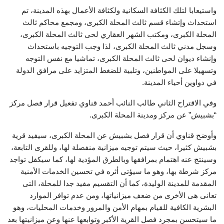
واستيعابا لتلك الكثافة السكانية ولكثافة الأعمال بهذه المدينة، تم
استحداث وإتشاء قسم ثالث المحلة الكبرى، ومجمع محاكم ثالث
المحلة الكبرى، ومكتب الشهر العقاري لحى ثالث المحلة الكبرى،
وسجل مدني ثالث المحلة الكبرى، لذا وجب التوجيه باستحداث
وإنشاء ديوان لحى ثالث المحلة الكبرى، تماشيا مع نفس التوجه
وتسهيلا على المواطنين، وتلبية للضغط المتزايد على مرافق الدولة
في دواوين أحياء المدينة.
وفي الاقتراح الثاني طالب النائب أحمد قناوي تفعيل قرار فصل مركز
“بشبيش” عن مركز ومدينة المحلة الكبرى.
وأوضح قناوي أن قرار فصل بشبيش عن المحلة الكبرى، سيفيد قرية
بشبيش كثيرا، حيث سيتم توجيه ميزانية منفصلة لها، وللقرى التابعة،
وسينتج عنه اهتمام بمرافقها وبالطرق المؤدية لها، كما سيكفل تواجد
مركز شرطة بها، وهو ما سيؤتى أثره في تحسين الخدمات الأمنية
المقدمة للمدينة الوليدة، كما أن التقسيم مفيد جدا للمحلة، التى
تعانى هى الأخرى من ضعف ميزانياتها، ومن عدم توافر الموارد
البشرية الكافية للقيام بمهام الأمن والمرور وخدمات المحليات، وهو
ما سيتحسن بمجرد فصل القرية الأكبر وتوابعها عنها وعن ميزانيتها بعد