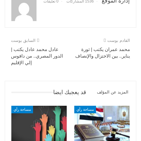
إدارة الموقع
1536 المشاركات
0 تعليقات
القادم بوست
السابق بوست
محمد عمران يكتب | ثورة
عادل محمد عادل يكتب |
يناير.. بين الاختزال والإنصاف
الدور المصري.. من دافوس
إلي الإقليم
قد يعجبك ايضا
المزيد عن المؤلف
مساحة رأي
مساحة رأي