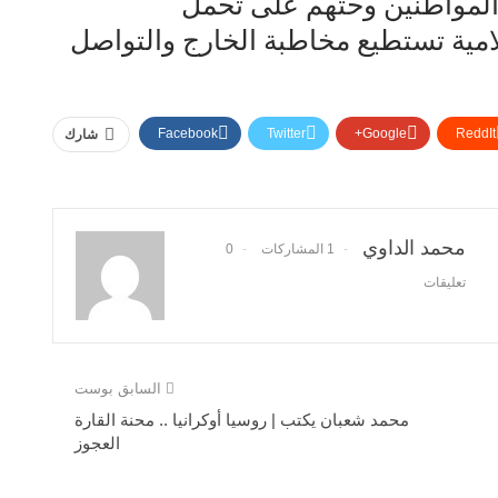
 المواطنين وحثهم على تحمل
امية تستطيع مخاطبة الخارج والتواصل
Facebook
Twitter
Google+
ReddIt
شارك
محمد الداوي
1 المشاركات
0
تعليقات
السابق بوست
محمد شعبان يكتب | روسيا أوكرانيا .. محنة القارة
العجوز