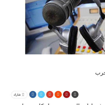
حرب
شارك