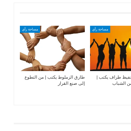
مساحة رأي
مساحة رأي
فيظ طراف يكتب |
طارق الزملوط يكتب | من التطوع
من الشباب
إلى صنع القرار