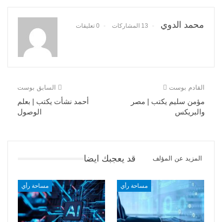
محمد الدوي
13 المشاركات
0 تعليقات
القادم بوست
السابق بوست
مؤمن سليم يكتب | مصر
أحمد نشأت يكتب | بعلم
والبريكس
الوصول
قد يعجبك ايضا
المزيد عن المؤلف
مساحة رأي
مساحة رأي