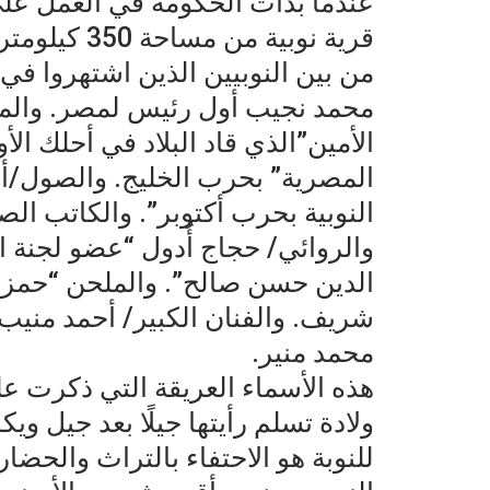
قرية نوبية من مساحة 350 كيلومترا مربعًا.
من بين النوبيين الذين اشتهروا في 
محمد نجيب أول رئيس لمصر. وال
الأمين”الذي قاد البلاد في أحلك الأ
المصرية” بحرب الخليج. والصول/
النوبية بحرب أكتوبر”. والكاتب 
والروائي/ حجاج أُدول “عضو لجنة 
الدين حسن صالح”. والملحن “حمزة 
شريف. والفنان الكبير/ أحمد منيب. 
محمد منير.
هذه الأسماء العريقة التي ذكرت على
ولادة تسلم رأيتها جيلًا بعد جيل وي
للنوبة هو الاحتفاء بالتراث والحضار