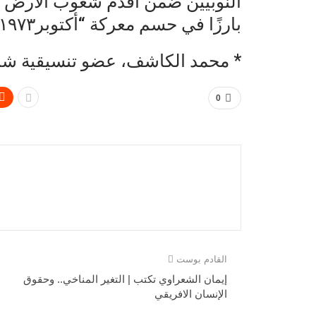
النوبيين ضمن أقدم شعوب الأرض وأك
بارزًا في حسم معركة “أكتوبر١٩٧٣” لعدم معرفة العدو اللغة المستخدمة.
* محمد الكاشف، عضو تنسيقية شبا
0
القادم بوست
إيمان الشعراوي تكتب | التغير المناخي.. وحقوق
الإنسان الافريقي