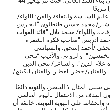
عندما بدأت الحكومة في العمل على بناء السد العالي، حيث تم تهجير 44
عالم السياسة والثقافة والفن: اللواء/
مشير/ محمد حسين طنطاوي “الحارس
وقات. واللواء/ محمد بلال “قائد القوات
أحمد إدريس “صاحب فكرة الشفرة
الصحفي /أحمد إسحق. والسياسي
الخمسين”. والروائي والأديب “محي
علاء الدين”. والشاعر/ محي الدين
والفنان/ خضر العطار. والفنان الكينج/
 سبيل المثال لا الحصر، والنوبة دائمًا
كون الهدف من الاحتفال باليوم العالمي
ة والحفاظ على الهوية النوبية، خاصًة أن