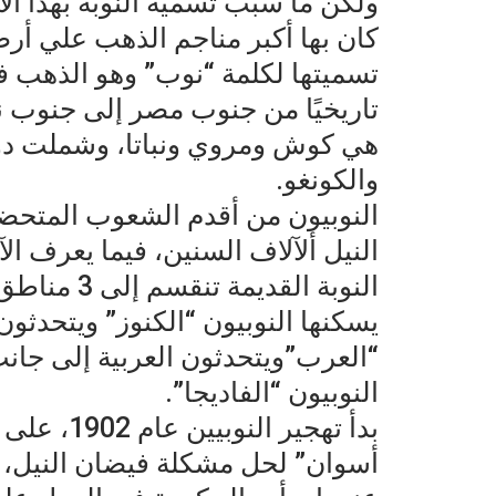
ولكن ما سبب تسمية النوبة بهذا الا
كان بها أكبر مناجم الذهب علي أرض
تسميتها لكلمة “نوب” وهو الذهب في”ا
تاريخيًا من جنوب مصر إلى جنوب ن
هي كوش ومروي ونباتا، وشملت دول 
والكونغو.
النوبيون من أقدم الشعوب المتحضر
النيل ألآلاف السنين، فيما يعرف 
النوبة القد
يسكنها النوبيون “الكنوز” ويتحدثو
“العرب”ويتحدثون العربية إلى جانب 
النوبيون “الفاديجا”.
بدأ تهجير 