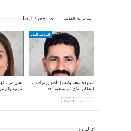
قد يعجبك ايضا
المزيد عن المؤلف
افتتاحية العدد
شنودة سعد يكتب | الخوارزميات…
أنجي مراد فهي
الحاكم الذي لم ينتخبه أحد
الدينية والرمز
السابق
التالي
اترك رد