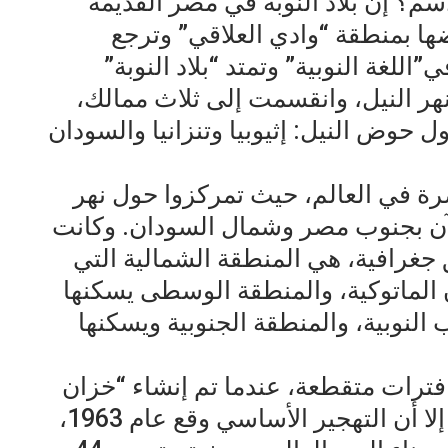
سم؟ إن بلاد النوبة في مصر القديمة
ها بمنطقة “وادي العلاقي” وترجع
للغة النوبية” وتمتد “بلاد النوبة”
هر النيل، وانقسمت إلى ثلاث ممالك،
حوض النيل: إثيوبيا وتنزانيا والسودان
ة في العالم، حيث تمركزوا حول نهر
الآن بجنوب مصر وشمال السودان. وكانت
يمة تنقسم إلى 3 مناطق جغرافية، هي المنطقة الشمالية التي
ن الماتوكية، والمنطقة الوسطى يسكنها
النوبية، والمنطقة الجنوبية ويسكنها
النوبيين عام 1902، على فترات متقطعة، عندما تم إنشاء “خزان
أسوان” لحل مشكلة فيضان النيل، إلا أن التهجير الأساسي وقع عام 1963،