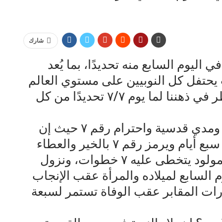
شارك
ليوم السابع منه تحديدًا، بما يُعد
ث يحتفل كل النوبيين على مستوي العالم
باليوم العالمي للنوبة. ومن هنا يخطر في ذهننا لما يوم ٧/٧ تحديدًا من كل
يرجع ذلك للعادات والتقاليد النوبية ومدي قدسية واحترام رقم ٧ حيث إن
الاحتفالات بالعرس بالنوبة القديمة سبع أيام ويرمز رقم ٧ بالخير والعطاء
والتضحية لدى النوبيين، حيث إن المولود يتخطى عليه ٧ خطوات، ونزول
م السابع لميلاده والمرأة عقب الإنجاب
زيارات المقابر عقب الوفاة تستمر لسبعة