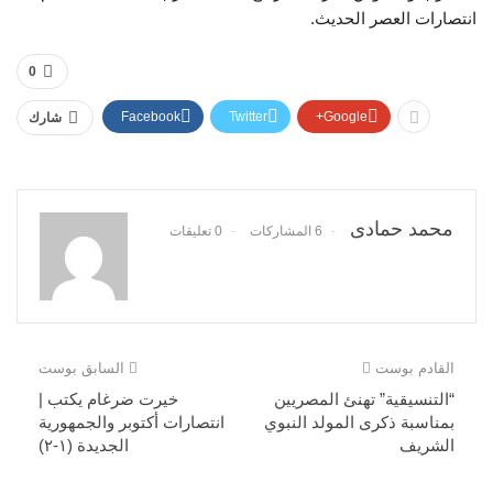
انتصارات العصر الحديث.
0
Facebook
Twitter
Google+
شارك
محمد حمادى
6 المشاركات
0 تعليقات
القادم بوست
السابق بوست
“التنسيقية” تهنئ المصريين
خيرت ضرغام يكتب |
بمناسبة ذكرى المولد النبوي
انتصارات أكتوبر والجمهورية
الشريف
الجديدة (١-٢)