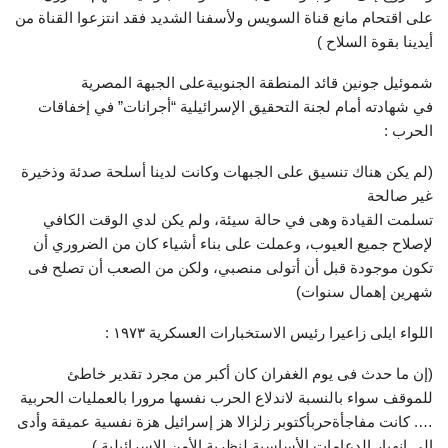
على اقتحام مانع قناة السويس ولأسفنا الشديد فقد انتزعوا القناة من
أيدينا بقوة السلاح )
شموئيل جونين قائد المنطقة الجنوبيةعلى الجبهة المصرية
في شهادته أمام لجنة التحقيق الإسرائيلية “أجرانات” في إخفاقات
الحرب :
(لم يكن هناك تنسيق على الجبهات وكانت لدينا أسلحة صدئة وذخيرة
غير صالحة
تسلمت القيادة وهى في حالة سيئة، ولم يكن لدي الوقت الكافي
لإصلاح جميع العيوب، وعملت على بناء أشياء كان من الضروري أن
تكون موجودة قبل أن أتولى منصبي، ولكن من الصعب أن تصلح فى
شهرين إهمال سنوات)
اللواء ايلى زاعيرا رئيس الاستخبارات العسكرية ١٩٧٣ :
(إن ما حدث فى يوم الغفران كان أكبر من مجرد تقدير خاطئ
للموقف سواء بالنسبة لاندلاع الحرب نفسها مرورا بالعمليات الحربية
…. كانت مفاجأةحربأكتوبر زلزالا هز إسرائيل هزة نفسية عميقة وأدى
إلى انهيار الدعامات الأساسية لنظرية الأمن الإسرائيلية )