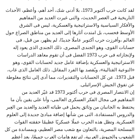
لقد كانت حرب أكتوبر 1973، بلا أدنى شك، أحد أهم، وأعظم، الأحداث
التاريخية فى العصر الحديث، والتى غيرت العديد من المفاهيم
والأفكار السياسية والاستراتيجية والعسكرية، ليس فى الشرق
الأوسط فحسب، بل امتدت آثارها إلى العديد من مناطق الصراع حول
العالم ،وأفرزت حرب أكتوبر عاملًا جديدًا، لم يظهر، من قبل، فى
حسابات القوى، وهو الجندى المصرى. ذلك الجندى الذى يعود إله
ولإنجازاته فى حرب 1973 الفضل فى أن تقوم معاهد الدراسات
الاستراتيجية والعسكرية بإضافة عامل جديد لحسابات القوى، وهو
«النوعية القتالية»، ويُقصد بها الفرد المقاتل. ذلك العامل الذى غاب،
قبل 1973، عن كل الحسابات والتقديرات، مما أدى إلى نتائج مغلوطة
عن تفوق الجيش الإسرائيلى.
إن الانتصار المصرى فى حرب أكتوبر 1973 قد غيّر العديد من
المفاهيم فى مجال الفكر العسكرى العالمى، وأنا على يقين بأن ما
يحتفظ به الجانبان من وثائق يحمل فى طياته العديد والعديد من العِبر
والدروس المستفادة، التى من شأنها إضافة مبادئ جديدة إلى العلوم
العسكرية. وتظل هذه الحرب عملًا عسكريًا عظيمًا حققته القوات
المسلحة المصرية، بالتعاون مع شعب مصر العظيم، وبمساندة من كل
الشعوب والجيوش العربية، لترتفع هامات العرب جميعًا، بعد أعظم