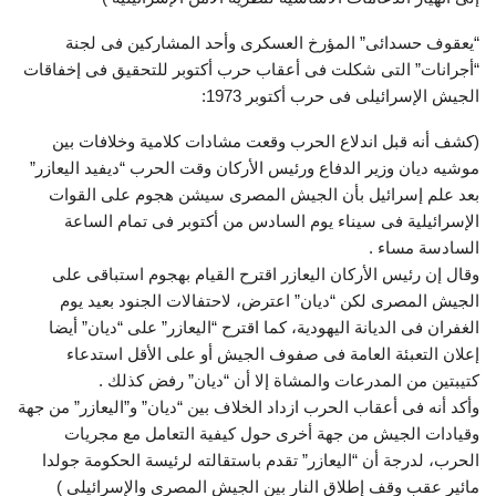
“يعقوف حسدائى” المؤرخ العسكرى وأحد المشاركين فى لجنة
“أجرانات” التى شكلت فى أعقاب حرب أكتوبر للتحقيق فى إخفاقات
الجيش الإسرائيلى فى حرب أكتوبر 1973:
(كشف أنه قبل اندلاع الحرب وقعت مشادات كلامية وخلافات بين
موشيه ديان وزير الدفاع ورئيس الأركان وقت الحرب “ديفيد اليعازر”
بعد علم إسرائيل بأن الجيش المصرى سيشن هجوم على القوات
الإسرائيلية فى سيناء يوم السادس من أكتوبر فى تمام الساعة
السادسة مساء .
وقال إن رئيس الأركان اليعازر اقترح القيام بهجوم استباقى على
الجيش المصرى لكن “ديان” اعترض، لاحتفالات الجنود بعيد يوم
الغفران فى الديانة اليهودية، كما اقترح “اليعازر” على “ديان” أيضا
إعلان التعبئة العامة فى صفوف الجيش أو على الأقل استدعاء
كتيبتين من المدرعات والمشاة إلا أن “ديان” رفض كذلك .
وأكد أنه فى أعقاب الحرب ازداد الخلاف بين “ديان” و”اليعازر” من جهة
وقيادات الجيش من جهة أخرى حول كيفية التعامل مع مجريات
الحرب، لدرجة أن “اليعازر” تقدم باستقالته لرئيسة الحكومة جولدا
مائير عقب وقف إطلاق النار بين الجيش المصرى والإسرائيلى )