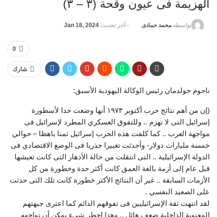
الهزيمة فى عيون وقحة (٣ – ٣)
آخر تحديث
Jan 18, 2024
بواسطة
محمد حمادى
0
شارك
ناحوم جولدمان رئيس الوكالة اليهودية الأسبق:
(إن من أهم نتائج حرب أكتوبر ١٩٧٣ أنها وضعت حدا لأسطورة
إسرائيل التى لا تهزم .. وللتفوق العسكري المطرد لإسرائيل فى
مواجهة العرب .. كما كلفت هذه الحرب إسرائيل ثمنا باهظا – حوالي
خمسة مليارات دولار- وأحدثت تغييرا جذريا فى الوضع الاقتصادي فى
الدولة الإسرائيلية .. التى انتقلت من حالة الأذهار التى كانت تعيشها
قبل عام إلى أزمة بالغة العمق كانت أكثر حدة وخطورة من كل
الأزمات السابقة .. غير أن النتائج الأكثر خطورة كانت تلك التى حدثت
على الصعيد النفسي .
لقد انتهت ثقة الإسرائيليين فى تفوقهم الدائم كما اعترى جبهتهم
المعنوية الداخلية ضعف هائل .. وهذا اخطر شيء يمكن أن تواجهه