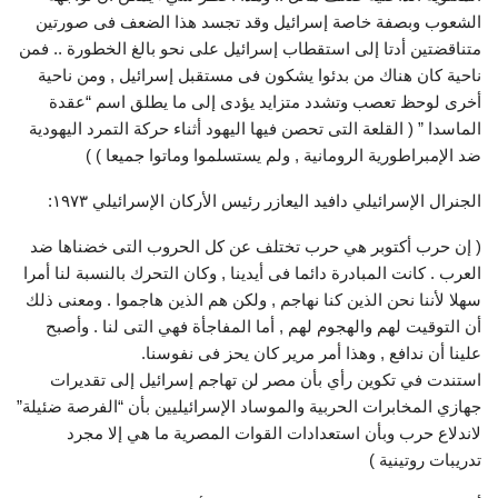
الشعوب وبصفة خاصة إسرائيل وقد تجسد هذا الضعف فى صورتين
متناقضتين أدتا إلى استقطاب إسرائيل على نحو بالغ الخطورة .. فمن
ناحية كان هناك من بدئوا يشكون فى مستقبل إسرائيل , ومن ناحية
أخرى لوحظ تعصب وتشدد متزايد يؤدى إلى ما يطلق اسم “عقدة
الماسدا ” ( القلعة التى تحصن فيها اليهود أثناء حركة التمرد اليهودية
ضد الإمبراطورية الرومانية , ولم يستسلموا وماتوا جميعا ) )
الجنرال الإسرائيلي دافيد اليعازر رئيس الأركان الإسرائيلي ١٩٧٣:
( إن حرب أكتوبر هي حرب تختلف عن كل الحروب التى خضناها ضد
العرب . كانت المبادرة دائما فى أيدينا , وكان التحرك بالنسبة لنا أمرا
سهلا لأننا نحن الذين كنا نهاجم , ولكن هم الذين هاجموا . ومعنى ذلك
أن التوقيت لهم والهجوم لهم , أما المفاجأة فهي التى لنا . وأصبح
علينا أن ندافع , وهذا أمر مرير كان يحز فى نفوسنا.
استندت في تكوين رأي بأن مصر لن تهاجم إسرائيل إلى تقديرات
جهازي المخابرات الحربية والموساد الإسرائيليين بأن “الفرصة ضئيلة”
لاندلاع حرب وبأن استعدادات القوات المصرية ما هي إلا مجرد
تدريبات روتينية )