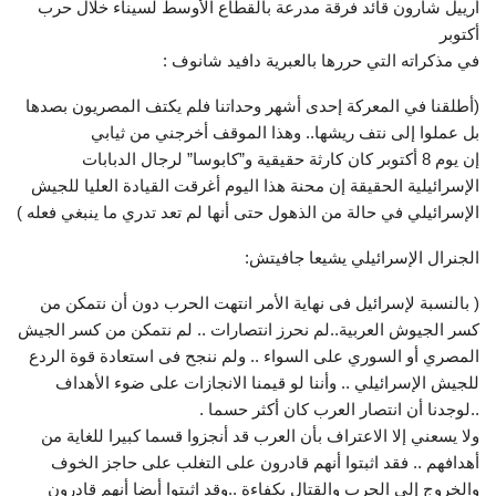
أرييل شارون قائد فرقة مدرعة بالقطاع الأوسط لسيناء خلال حرب
أكتوبر
في مذكراته التي حررها بالعبرية دافيد شانوف :
(أطلقنا في المعركة إحدى أشهر وحداتنا فلم يكتف المصريون بصدها
بل عملوا إلى نتف ريشها.. وهذا الموقف أخرجني من ثيابي
إن يوم 8 أكتوبر كان كارثة حقيقية و”كابوسا” لرجال الدبابات
الإسرائيلية الحقيقة إن محنة هذا اليوم أغرقت القيادة العليا للجيش
الإسرائيلي في حالة من الذهول حتى أنها لم تعد تدري ما ينبغي فعله )
الجنرال الإسرائيلي يشيعا جافيتش:
( بالنسبة لإسرائيل فى نهاية الأمر انتهت الحرب دون أن نتمكن من
كسر الجيوش العربية..لم نحرز انتصارات .. لم نتمكن من كسر الجيش
المصري أو السوري على السواء .. ولم ننجح فى استعادة قوة الردع
للجيش الإسرائيلي .. وأننا لو قيمنا الانجازات على ضوء الأهداف
..لوجدنا أن انتصار العرب كان أكثر حسما .
ولا يسعني إلا الاعتراف بأن العرب قد أنجزوا قسما كبيرا للغاية من
أهدافهم .. فقد اثبتوا أنهم قادرون على التغلب على حاجز الخوف
والخروج إلى الحرب والقتال بكفاءة ..وقد اثبتوا أيضا أنهم قادرون