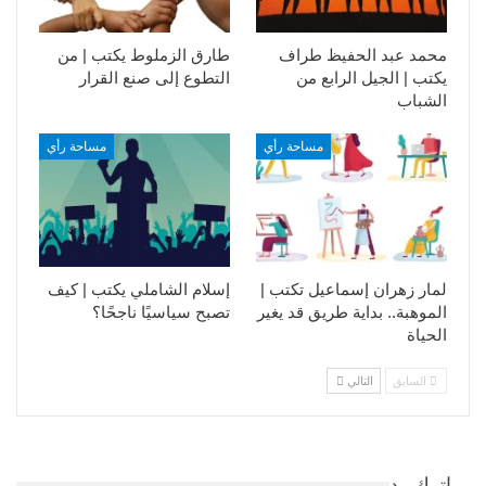
محمد عبد الحفيظ طراف
طارق الزملوط يكتب | من
يكتب | الجيل الرابع من
التطوع إلى صنع القرار
الشباب
مساحة رأي
مساحة رأي
لمار زهران إسماعيل تكتب |
إسلام الشاملي يكتب | كيف
الموهبة.. بداية طريق قد يغير
تصبح سياسيًا ناجحًا؟
الحياة
السابق
التالي
اترك رد