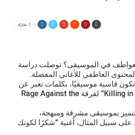
شارك
للعواطف في الموسيقى؟ توصلت دراسة
لمحتوى العاطفي للأغاني المفضلة.
كون قاسية موسيقيًا، بكلمات تعبر عن
الغضب والتمرد. أغنية “Killing in the Name” لفرقة Rage Against the
تتميز بموسيقى مشرقة ومبهجة،
. على سبيل المثال، أغنية “شكرًا لكونك