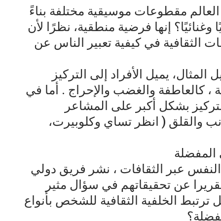
لعالم مقطوعات موسيقية مختلفة بناءً
وغنائيًا؟ إنها فرضية منطقية، نظرًا لأن
ات الثقافية في كيفية تعبير الناس عن
لمثال، يميل الأفراد إلى التركيز
 كالعاطفة والغضب والإحراج . أما في
لتركيز بشكل أكبر على المشاعر
نب والقلق ( انظر تساي وكلوبيرت،
 المفضلة
لنفس عبر الثقافات ، نشر فريق دولي
قريرا عن تحقيقاتهم في سؤال مثير
م (تانج، تان، ولي، 2025): هل ترتبط الخلفية الثقافية للشخص بأنواع
مفضلة؟