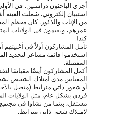
من الإناث والذكور. كان معظم المش
عمرهم، ويقيمون في الولايات المتحد
كندا.
تأمل المشاركون أولاً في أغنيتهم 
استخدموا قائمة مشاعر لتحديد الم
المفضلة.
المقياس مدى امتلاك الشخص لشعو
أو شعور ذاتي مترابط (متصل بالآخ
فردي بشكل عام، مثل الولايات الم
مستقل، بينما من نشأوا في مجتمع 
لامتلاك شعور ذاتي مترابط.