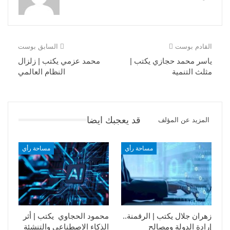
القادم بوست
السابق بوست
ياسر محمد حجازي يكتب |
محمد عزمي يكتب | زلزال
مثلث التنمية
النظام العالمي
قد يعجبك ايضا
المزيد عن المؤلف
مساحة رأي
مساحة رأي
زهران جلال يكتب | الرقمنة..
محمود الحجاوي يكتب | أثر
إرادة الدولة ومصالح
الذكاء الاصطناعي والتنشئة