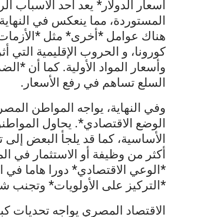
أسعار الدولار* يعد أحد الأسباب الر
المستوردة، مما ينعكس في النهاية 
هناك عوامل *أخرى* مثل *الأزمات ا
كورونا، و الحروب الإقليمية التي 
وأسعار المواد الأولية. كما أن *ا
السلع تساهم في رفع الأسعار.
وفي النهاية، يواجه المواطن المص
الوضع الاقتصادي*. يحاول المواط
الأساسية، كما قد يلجأ البعض إلى
أكثر من وظيفة أو الاستثمار في ا
*الوعي الاقتصادي* دورا هاما في ات
*التركيز على الأولويات* وتجنب شر
الاقتصاد المصري يواجه تحديات كب