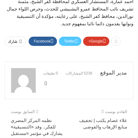
أحمد عمارة، المستشار العسكري لمحافظة كفر الشيخ، مثمنة
تشريف نائب المحافظ عمرو البشبيشي للحدث، وحرص اللواء جمال
نورالدين، محافظ كفر الشيخ، على رعايته، مؤكدة أن التنسيقية
ونوابها يقدمون دائما نائبا بمفهوم جديد.
Facebook
Twitter
Google+
شارك
مدير الموقع
5236 المشاركات
0 تعليقات
القادم بوست
السابق بوست
علاء عصام يكتب | تجفيف
نظمه المركز المصري
منابع الإرهاب والفوضى
للفكر.. وفد «التنسيقية»
يشارك في مؤتمر «مستقبل