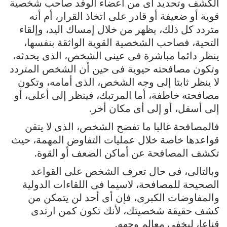
الكشف وتحديد أى من أعضاء الوفد صاحب شخصية
قوية أو ضعيفة أو قادر على اتخاذ القرار، أم أنه
متردد كل ذلك، يظهر من خلال إمساك اليد، وإلقاء
التحية، فصاحب الشخصية القوية الواثقة بنفسها،
ينظر دائما مباشرة فى عينى الشخص، الذى يحدثه،
وتكون مصافحته حيوية فى حين أن الشخص المتردد
لا ينظر ثابتا إلى وجه الشخص، الذى أمامه، وتكون
مصافحته خاطفة، أما المرتبك، فينظر إلى أعلى، أو
إلى أسفل، أو إلى أى مكان أخر.
فالمصافحة غالبا ما تفضح الشخص، الذى لا يتقن
قواعدها خاصة خلال عمليات التفاوض المهمة، حيث
تكشف المصافحة عن أماكن الضعف أو القوة.
وبالتالى، فى حال تعرف الشخص على القواعد
الصحيحة للمصافحة، لاسيما فى اللقاءات الدولية
والمفاوضات الكبرى، فإن أى أحد لن يتمكن من
كشف حقيقة شخصيتك، لأنك تكون كمن ارتدى
قناعا، ليخفى معالم وجهه.