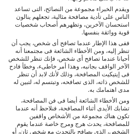
ويقدم الخبراء مجموعة من النصائح، التى تساعد
الناس على تأدية مصافحة مثالية، تجعلهم ينالون
استحسان الآخرين، وتظهرهم أصحاب شخصيات
قوية وواثقة بنفسها.
ففى هذا الإطار عندما تصافح أى شخص، يجب أن
تنظر إليه، ومن الأخطاء الشائعة فى مجتمعنا أنه
أحيانا عندما تصافح أى شخص، فإنك تنظر للشخص
الآخر الواقف بجانبه، وهذا أمر خاطىء، وخطأ فادح
فى إيتيكيت المصافحة، وذلك لأنك لابد أن تنظر
للشخص ذاته، الذى تصافحه، وتبتسم له، لتبين له
مدى اهتمامك به.
ومن الأخطاء الشائعة أيضا فى فن المصافحة،
تشابك الأيدى أثناء المصافحة، فنلاحظ أنه عندما
تكون هناك مجموعة من الأشخاص واقفين
للمصافحة، يحدث هرج ومرج خاصة عندما يقوم
الشخص، الذى يصافح بالتحدث مع شخص ثان، أو