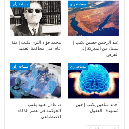
مساحة رأي
مساحة رأي
عبد الرحمن حسين يكتب |
محمد فؤاد البري يكتب | مئة
سيناء من المعركة إلى
عام على محاكمة العميد
الفرص
مساحة رأي
مساحة رأي
أحمد شاهين يكتب | حين
د. عادل عبود يكتب |
تُستهدف العقول
الحوكمة في عصر الذكاء
الاصطناعي
السابق
التالي