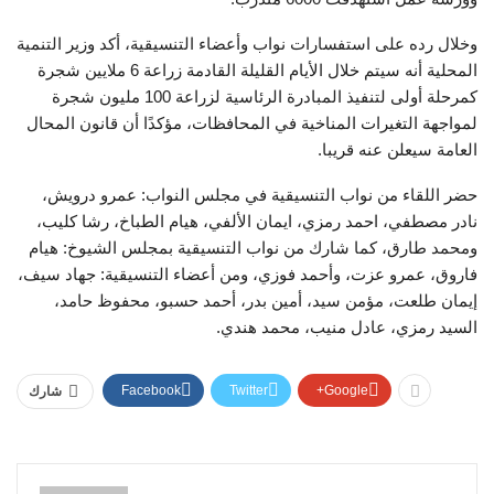
وخلال رده على استفسارات نواب وأعضاء التنسيقية، أكد وزير التنمية
المحلية أنه سيتم خلال الأيام القليلة القادمة زراعة 6 ملايين شجرة
كمرحلة أولى لتنفيذ المبادرة الرئاسية لزراعة 100 مليون شجرة
لمواجهة التغيرات المناخية في المحافظات، مؤكدًا أن قانون المحال
العامة سيعلن عنه قريبا.
حضر اللقاء من نواب التنسيقية في مجلس النواب: عمرو درويش،
نادر مصطفي، احمد رمزي، ايمان الألفي، هيام الطباخ، رشا كليب،
ومحمد طارق، كما شارك من نواب التنسيقية بمجلس الشيوخ: هيام
فاروق، عمرو عزت، وأحمد فوزي، ومن أعضاء التنسيقية: جهاد سيف،
إيمان طلعت، مؤمن سيد، أمين بدر، أحمد حسبو، محفوظ حامد،
السيد رمزي، عادل منيب، محمد هندي.
Facebook
Twitter
Google+
شارك