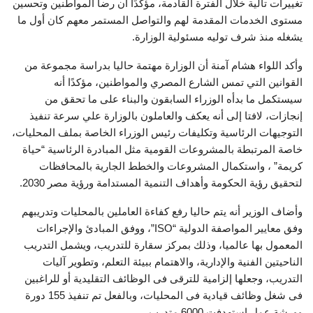
تغييرات تالية خلال الفترة القادمة، مؤكدًا أن رضا المواطنين وتحسين
مستوى الخدمات المقدمة لهم والتواصل المستمر معهم كان أول ما
يشغله منذ شرف توليه مسئولية الوزارة.
وأكد اللواء هشام آمنة أن الوزارة مهتمة حاليا بدراسة مجموعة من
القوانين التي تمس الشارع المصري والمواطنين، مؤكدًا أنه
سيستكمل ما بدأه الوزراء السابقون والبناء على ما تحقق من
إنجازات، لافتا إلى أنه يعكف والعاملون بالوزارة علي سرعة تنفيذ
التوجيهات الرئاسية وتكليفات رئيس الوزراء الخاصة بملف المحليات،
خاصة المرتبطة بالمشروعات القومية مثل المبادرة الرئاسية “حياة
كريمة” ، واستكمال المشروعات والخطط الجارية بالمحافظات
لتحقيق رؤية الحكومة وأهداف التنمية المستدامة ورؤية مصر 2030.
وأضاف الوزير أنه يتم حاليا رفع كفاءة العاملين بالمحليات وتدريبهم
وفق معايير المواصفة الدولية “ISO”، ووفق المبادئ والإجراءات
المعمول بها عالميا، وذلك بمركز سقارة للتدريب، ويشمل التدريب
الناحيتين الفنية والإدارية، والاهتمام ببيئة التعلم، وتطوير آليات
التدريب، وجعلها إلزامية للترقى فى الوظائف التقليدية أو للراغبين
فى شغل وظائف قيادية فى المحليات، وبالفعل تم تنفيذ 155 دورة
وورشة عمل استهدفت 6000 متدرب.