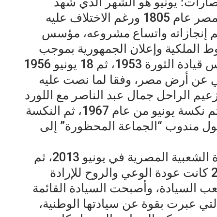
تصارات؛ يونيو هو الشهر الذي شهد
تنصيب محمد علي باشا على حكم مصر عام 1805 ورغم الاختلاف عليه
جم إنجازاته واتساع مشروعه، مؤسس
م كان ١٨ يونيو سقوط الملكية وإعلان الجمهورية بموجب
الإعلان الدستوري الصادر عن مجلس قيادة الثورة 1953، ثم 18 يونيو 1956
ي عن أرض مصر، وفقا لما نصت عليه
الزعيم الراحل جمال عبد الناصر مع اللورد
“ستانسغيت” ليكون “عيد الجلاء”. ثم نكسة يونيو من عام 1967، ثم النكسة
201 مع إعلان وصول مندوب “الجماعة المحظورة” إلى
حديثاً؛ كان يونيو شهر تجسيد الإرادة الشعبية المصرية في يونيو 2013، ثم
يونيو 2014؛ الثلاثون من يونيو 2013 كانت عودة الوعي والروح للإرادة
ب السيادة، وأصبحت السيادة القائمة
لتي عبرت بقوة عن سيادتها الوطنية،