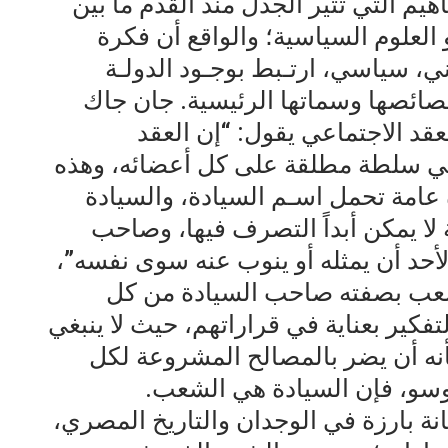
اهيم التي تثير الجدل منذ القدم ما بين
العلوم السياسية؛ والواقع أن فكرة
ني، سياسي، ارتـبط بوجـود الدولـة
خصائصها وسماتها الرئيسية. جان جاك
د الاجتماعي يقول: “إن العقد
سي سلطة مطلقة على كل أعضائه، وهذه
 عامة تحمل اسـم السيادة، والسيادة
لا يمكن أبداً التصرف فيها، وصاحب
لأحد أن يمثله أو ينوب عنه سوى نفسه”،
شعب بصفته صاحب السيادة من كل
كير بعناية في قراراتهم، حيث لا ينبغي
ه أن يضر بالمصالح المشروعة لكل
وسو، فإن السيادة هي الشعب.
نة بارزة في الوجدان والتاريخ المصري،