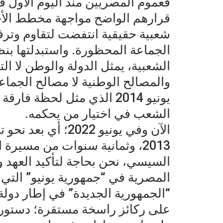
فعموم المصريين منذ اليوم الأول 
قرارهم الواضح مواجهة مخطط الأخو
شعبية حقيقية انتفضت لتقاوم وترفض
الجماعة المحظورة. واستبدلتها بنظ
الشعبية، يمثل الدولة والوطن لا ا
والمصالح الوطنية لا مصالح الجماع
يونيو 2014 الذي مثل لحظة 
الشعب في اختيار من يحكمه.
الآن وفي يونيو 022
2013، وثمانية سنوات من مسيرة 
السيسي، نحن بحاجة لتأكيد العهد وت
المصرية في “جمهورية يونيو” التي 
“الجمهورية الجديدة” في إطار دولة
على ركائز راسخة مستقرة؛ دستورياً، س