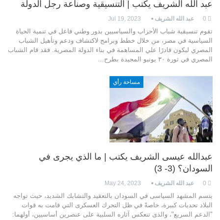
عبد الله الشريف يكتب | التنسيقية وصناعة رجل الدولة
0
عبد الله الشريف
Jul 19, 2023
تقوم تنسيقية شباب الأحزاب والسياسيين بدور وطني فاعل في تنمية الحياة
السياسية في مصر، من خلال خطط وبرامج لاكتشاف ودعم وتأهيل الشباب
المصري ليكون قادرًا علي المساهمة في بناء الدولة المصرية. فقد قام الشباب
المصري في ثورة ٣٠ يونيو المجيدة بطرح…
مساحة رأي
عبدالله عيسى الشريف يكتب | ما الذي يجرى في
السودان؟ (3- 3)
0
عبد الله الشريف
May 24, 2023
يتسم المشهد السياسى في السودان بالتعقيد والتشابك الشديد، حيث تواجه
البلاد تحديات كبيرة، خاصةً في ظل التحرك العسكرى التي قامت به قوات
"الدعم السريع"، والذى تنعكس آثاره السلبية على عنصرين أساسيين، أولهما: