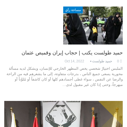
مساحة رأي
حميد طولست يكتب | حجاب إيران وقميص عثمان
0
حميد طولست
Oct 14, 2022
الملبس اختيارٌ شخصي يخص المظهر الخارجي للإنسان، ويشكل لديه مسألة
محورية يسعى جميع الناس ، بدرجات متفاوتة، إلى ما يشعرهم فيه من الراحة
والرضا عن النفس ، سواء غطى أجسادهم كلها أو كان كاشفاً أو مُلوَّناً أو
مبهرجاً، وحتى إذا كان غير مقبول لدى…