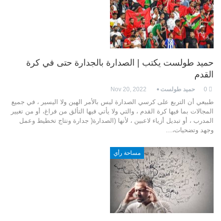
حميد طولست يكتب | الصدارة بالجدارة حتى في كرة
القدم
0
حميد طولست
Nov 20, 2022
طبيعي أن التربع على كرسي الصدارة ليس بالأمر الهين ولا اليسير ، في جميع
المجالات بما فيها كرة القدم ، والتي ولا يأتي فيها التألق من فراغ، أو من تغيير
المدرب ، أو تبديل أزياء لاعبين ، لأنها (الصدارة( جدارة ونتاج تخطيط وعمل
وجهد وتضحيات،…
مساحة رأي