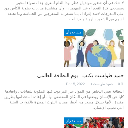
لا شك في أن حضور مونديال قطر لهذا العام لمغري جدا ، سواء لمحبي
ومشجعي كرة القدم أو غير المهتمين ، وأن مشاهدة مباريات بطولة الكأس من
على المدرجات لأشد إغراءا ، بما تشعر به المتفرجين من الحماسة وما تخلقه
لديهم من الشعور بالهوية والارتباط ،…
مساحة رأي
حميد طولست يكتب | يوم النظافة العالمي
0
حميد طولست
Dec 5, 2022
النظافة تعني التخلص من المواد غير المرغوب فيها المكونة للنفايات ، وابعادها
كليا عن الإنسان ووضعها في المكان المخصص لها ، أو إعادة استخدامها بطريق
مفيدة ، لأنها تشكل مصدر من أخطر مصادر التلوث المنذرة بالكوارث البيئية
التي تصيب الإنسان…
مساحة رأي