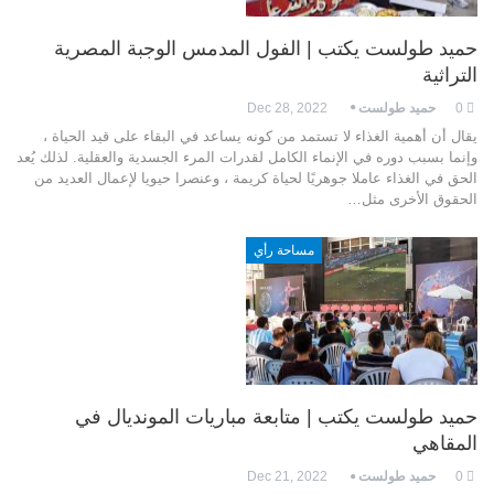
حميد طولست يكتب | الفول المدمس الوجبة المصرية
التراثية
0
حميد طولست
Dec 28, 2022
يقال أن أهمية الغذاء لا تستمد من كونه يساعد في البقاء على قيد الحياة ،
وإنما بسبب دوره في الإنماء الكامل لقدرات المرء الجسدية والعقلية. لذلك يُعد
الحق في الغذاء عاملا جوهريًا لحياة كريمة ، وعنصرا حيويا لإعمال العديد من
الحقوق الأخرى مثل…
مساحة رأي
حميد طولست يكتب | متابعة مباريات المونديال في
المقاهي
0
حميد طولست
Dec 21, 2022