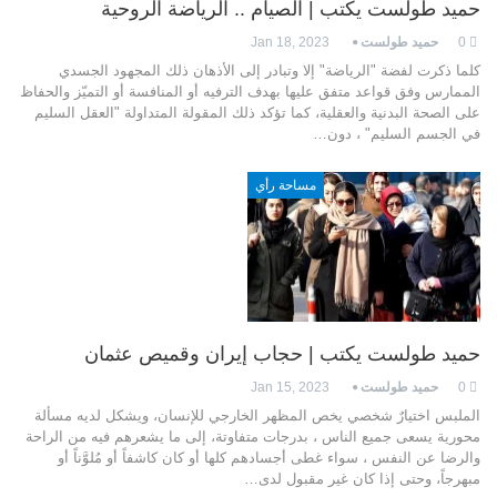
حميد طولست يكتب | الصيام .. الرياضة الروحية
0
حميد طولست
Jan 18, 2023
كلما ذكرت لفضة "الرياضة" إلا وتبادر إلى الأذهان ذلك المجهود الجسدي
الممارس وفق قواعد متفق عليها بهدف الترفيه أو المنافسة أو التميّز والحفاظ
على الصحة البدنية والعقلية، كما تؤكد ذلك المقولة المتداولة "العقل السليم
في الجسم السليم" ، دون…
مساحة رأي
حميد طولست يكتب | حجاب إيران وقميص عثمان
0
حميد طولست
Jan 15, 2023
الملبس اختيارٌ شخصي يخص المظهر الخارجي للإنسان، ويشكل لديه مسألة
محورية يسعى جميع الناس ، بدرجات متفاوتة، إلى ما يشعرهم فيه من الراحة
والرضا عن النفس ، سواء غطى أجسادهم كلها أو كان كاشفاً أو مُلوَّناً أو
مبهرجاً، وحتى إذا كان غير مقبول لدى…