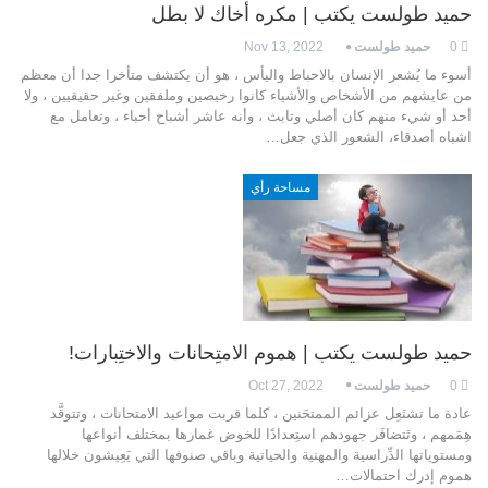
حميد طولست يكتب | مكره أخاك لا بطل
0
حميد طولست
Nov 13, 2022
أسوء ما يُشعر الإنسان بالاحباط واليأس ، هو أن يكتشف متأخرا جدا أن معظم
من عايشهم من الأشخاص والأشياء كانوا رخيصين وملفقين وغير حقيقيين ، ولا
أحد أو شيء منهم كان أصلي وتابث ، وأنه عاشر أشباح أحباء ، وتعامل مع
اشباه أصدقاء، الشعور الذي جعل…
مساحة رأي
حميد طولست يكتب | هموم الامتِحانات والاختِبارات!
0
حميد طولست
Oct 27, 2022
عادة ما تشتَعِل عزائم الممتحَنين ، كلما قربت مواعيد الامتحانات ، وتتوقَّد
هِمَمهم ، وتَتضافَر جهودهم استِعدادًا للخوض غمارها بمختلف أنواعها
ومستوياتها الدِّراسية والمهنية والحياتية وباقي صنوفها التي يَعِيشون خلالها
هموم إدرك احتمالات…