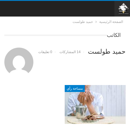
الصفحة الرئيسية
حميد طولست
الكاتب
حميد طولست
14 المشاركات
0 تعليقات
مساحة رأي