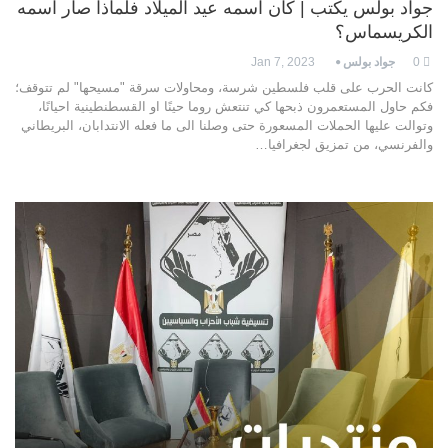
جواد بولس يكتب | كان اسمه عيد الميلاد فلماذا صار اسمه
الكريسماس؟
0
جواد بولس
Jan 7, 2023
كانت الحرب على قلب فلسطين شرسة، ومحاولات سرقة "مسيحها" لم تتوقف؛
فكم حاول المستعمرون ذبحها كي تنتعش روما حينًا او القسطنطينية احيانًا،
وتوالت عليها الحملات المسعورة حتى وصلنا الى ما فعله الانتدابان، البريطاني
والفرنسي، من تمزيق لجغرافيا…