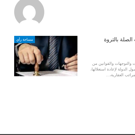
لصلة بالثروة
مساحة رأي
 والتوجهات والقوانين من
 الدولة لإعادة استغلالها،
رائب العقارية،…