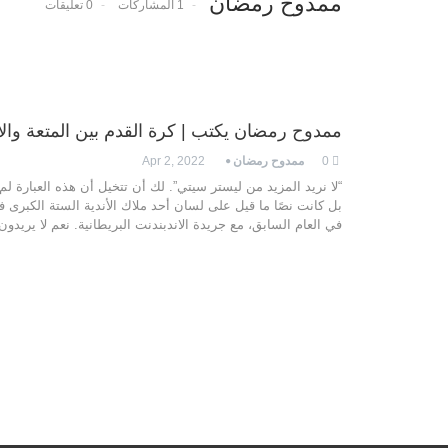
ممدوح رمضان
1 المشاركات
0 تعليقات
ممدوح رمضان يكتب | كرة القدم بين المتعة والأ
0
ممدوح رمضان
Apr 2, 2022
“لا نريد المزيد من ليستر سيتي”. لك أن تتخيل أن هذه العبارة 
بل كانت نصًا ما قيل على لسان أحد ملاك الأندية الستة الكبرى في
في العام السابق، مع جريدة الاندبندنت البريطانية. نعم لا يريدو