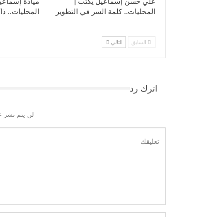
علي حسن إسماعيل يكتب |
ميادة إسماعي
المحليات.. كلمة السر في التطوير​
المحليات.. ذاك
السابق
التالي
اترك رد
لن يتم نشر ع