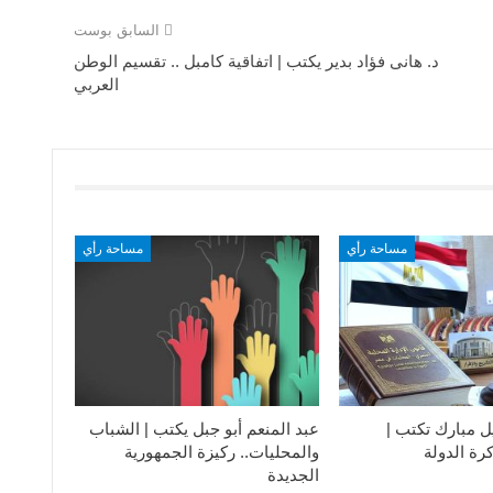
السابق بوست
د. هانى فؤاد بدير يكتب | اتفاقية كامبل .. تقسيم الوطن
العربي
مساحة رأي
مساحة رأي
ل مبارك تكتب |
عبد المنعم أبو جبل يكتب | الشباب
رة الدولة
والمحليات.. ركيزة الجمهورية
الجديدة