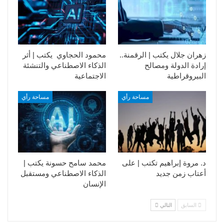
زهران جلال يكتب | الرقمنة..
محمود الحجاوي يكتب | أثر
إرادة الدولة ومصالح
الذكاء الاصطناعي والتنشئة
البيروقراطية
الاجتماعية
مساحة رأي
مساحة رأي
د. مروة إبراهيم تكتب | على
محمد سامح حسونة يكتب |
أعتاب زمن جديد
الذكاء الاصطناعي ومستقبل
الإنسان
السابق
التالي