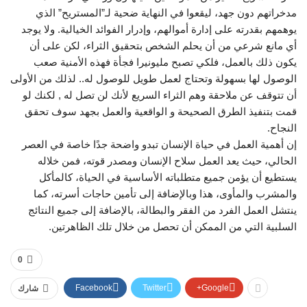
مدخراتهم دون جهد، ليقعوا في النهاية ضحية لـ”المستريح” الذي
يوهمهم بقدرته على إدارة أموالهم، وإدرار الفوائد الخيالية. ولا يوجد
أي مانع شرعي من أن يحلم الشخص بتحقيق الثراء، لكن على أن
يكون ذلك بالعمل، فلكي تصبح مليونيرا فجأة فهذه الأمنية صعب
الوصول لها بسهولة وتحتاج لعمل طويل للوصول له.. لذلك من الأولى
أن تتوقف عن ملاحقة وهم الثراء السريع لأنك لن تصل له , لكنك لو
قمت بتنفيذ الطرق الصحيحة و الواقعية والعمل بجهد سوف تحقق
النجاح.
إن أهمية العمل في حياة الإنسان تبدو واضحة جدًا خاصة في العصر
الحالي، حيث يعد العمل سلاح الإنسان ومصدر قوته، فمن خلاله
يستطيع أن يؤمن جميع متطلباته الأساسية في الحياة، كالمأكل
والمشرب والمأوى، هذا وبالإضافة إلى تأمين حاجات أسرته، كما
ينتشل العمل الفرد من الفقر والبطالة، بالإضافة إلى جميع النتائج
السلبية التي من الممكن أن تحصل من خلال تلك الظاهرتين.
0
Facebook
Twitter
Google+
شارك