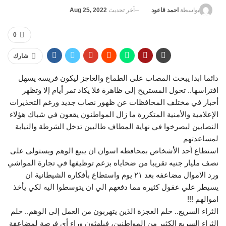
آخر تحديث
Aug 25, 2022
بواسطة
احمد قاعود
0
شارك
دائما ابدا يبحث المصاب على الطماع والعاجز ليكون فريسه يسهل
افتراسها.. تحول المستريح إلى ظاهرة فلا يكاد تمر أيام إلا وتظهر
أخبار في مختلف المحافظات عن ظهور نصاب جديد ورغم التحذيرات
الإعلامية والأمنية المتكررة ما زال المواطنون يقعون في شباك هؤلاء
النصابين ليصرخوا في نهاية المطاف طالبين تدخل الشرطة والنيابة
لمساعدتهم
استطاع أحد الأشخاص بمحافظه اسوان ان يبيع الوهم ويستولى على
نصف مليار جنيه تقريبا من ضحاياه بزعم توظيفها في تجارة المواشي
ورد الاموال مضاعفه بعد ٢١ يوم واستطاع بأفكاره الشيطانية ان
يسيطر علي عقول كثيره مما دفعهم الي ان يتوسطوا اليه لكي يأخذ
اموالهم !!!
الثراء السريع.. حلم العجزة الذين يتهربون من العمل إلى الوهم.. حلم
الثراء السريع الكثير من المواطنين، فيلهثون وراء أي فرصة لمضاعفة