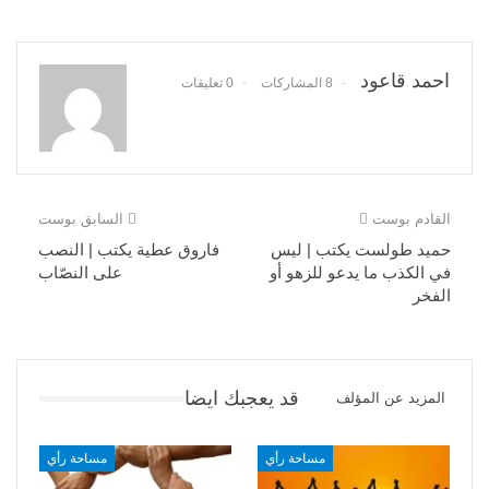
احمد قاعود
8 المشاركات
0 تعليقات
القادم بوست
السابق بوست
حميد طولست يكتب | ليس
فاروق عطية يكتب | النصب
في الكذب ما يدعو للزهو أو
على النصّاب
الفخر
قد يعجبك ايضا
المزيد عن المؤلف
مساحة رأي
مساحة رأي